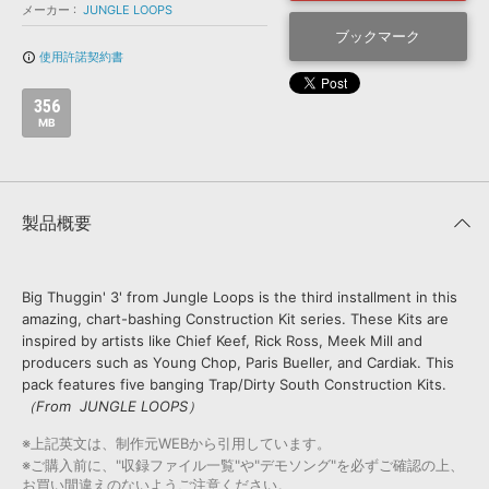
効果音 »
メーカー
JUNGLE LOOPS
お問い合わせ »
無償のサウンド
管理ソフト
ブックマーク
使用許諾契約書
info_outline
BGM »
次世代型
ボーカル・エディタ
356
MB
APS
映像のBGM・
セリフを音声分離
製品概要
SLS
音素材の制作・
ライセンス提供
Big Thuggin' 3' from Jungle Loops is the third installment in this
amazing, chart-bashing Construction Kit series. These Kits are
inspired by artists like Chief Keef, Rick Ross, Meek Mill and
producers such as Young Chop, Paris Bueller, and Cardiak. This
pack features five banging Trap/Dirty South Construction Kits.
（From JUNGLE LOOPS）
※上記英文は、制作元WEBから引用しています。
※ご購入前に、"収録ファイル一覧"や"デモソング"を必ずご確認の上、
お買い間違えのないようご注意ください。