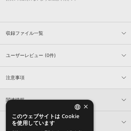
収録ファイル一覧
ユーザーレビュー (0件)
収録ファイル一覧
平均評価
0
★★★★★
注意事項
0
件の評価
KONTAKTフォーマットについて：
サンプルパック製品の
★5
0%
KONTAKTフォーマットは、
製品版KONTAKT（別売）
に読み込ん
関連情報
★4
0%
でお使いいただけます。無償版のKONTAKT PLAYERではお使いい
×
★3
0%
ただけませんので、ご注意ください。また、「ライブラリ・タブ」
JUNGLE LOOPS 製品一覧
★2
0%
への表示にも対応しておりません。
このウェブサイトは Cookie
ENGLISH
★1
0%
関連サポート情報
を使用しています
BIG THUGGIN' 3のサポート情報
4GBを超えるデータに関するご注意：
FAT32でフォーマットされた
JAPANESE
HDDには、1ファイル4GBを超えるデータを格納することができま