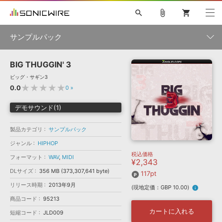
search
attach_file
shopping_cart
サンプルパック
BIG THUGGIN' 3
初音ミク NT
鏡音リン・レン V4X
巡音ルカ V4X
MEIKO V3
製品一覧
ソフト音源 »
ビッグ・サギン3
KAITO V3
VOCALOID
TOONTRACK
SPITFIRE AUDIO
★★★★★
0.0
0
»
VIENNA
EZ DRUMMER 3
SERUM
ライセンスフリーBGM
プラグイン・エフェクト »
サンプルパックを試そう
ボーカル抜き出し
DUBSTEP
ジャンル
デモサウンド(1)
キャンペーン »
ELECTRONICA
EDM
TRANCE
MUTANT
ROUTER.FM
製品カテゴリ
サンプルパック
SONOCA
サンプルパック »
特集 »
製品サポート情報 »
メーカー
ジャンル
HIPHOP
税込価格
ソフト音源
プラグイン・エフェクト
サンプルパック
フォーマット
WAV
,
MIDI
¥2,343
ソフトウェア／ツール »
ニュースレター »
DLサイズ
356 MB (373,307,641 byte)
DTMガイド »
117pt
ソフトウェア／ツール
DAW
効果音
BGM
音楽カード
製作サービス
フォーマット
リリース時期
2013年9月
(現地定価：GBP 10.00)
info
DAW »
SONICWIREブログ »
商品コード
95213
FAQ »
楽曲配信流通
サービス
カートに入れる
短縮コード
JLD009
ランキング