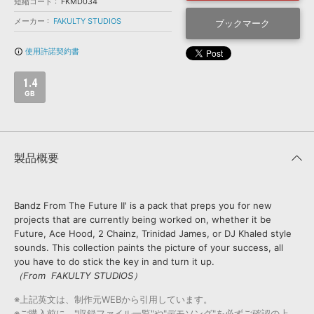
効果音 »
短縮コード
FKMD034
お問い合わせ »
メーカー
FAKULTY STUDIOS
無償のサウンド
管理ソフト
ブックマーク
BGM »
使用許諾契約書
info_outline
次世代型
ボーカル・エディタ
1.4
GB
APS
映像のBGM・
セリフを音声分離
SLS
音素材の制作・
ライセンス提供
製品概要
Bandz From The Future II' is a pack that preps you for new
projects that are currently being worked on, whether it be
Future, Ace Hood, 2 Chainz, Trinidad James, or DJ Khaled style
sounds. This collection paints the picture of your success, all
you have to do stick the key in and turn it up.
（From FAKULTY STUDIOS）
※上記英文は、制作元WEBから引用しています。
※ご購入前に、"収録ファイル一覧"や"デモソング"を必ずご確認の上、