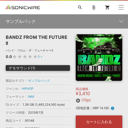
search
attach_file
shopping_cart
サンプルパック
BANDZ FROM THE FUTURE
初音ミク NT
鏡音リン・レン V4X
巡音ルカ V4X
MEIKO V3
製品一覧
ソフト音源 »
II
KAITO V3
VOCALOID
TOONTRACK
SPITFIRE AUDIO
バンド・フロム・ザ・フューチャー2
VIENNA
EZ DRUMMER 3
SERUM
ライセンスフリーBGM
★★★★★
0.0
0
»
プラグイン・エフェクト »
サンプルパックを試そう
ボーカル抜き出し
DUBSTEP
ジャンル
キャンペーン »
デモサウンド(1)
ELECTRONICA
EDM
TRANCE
MUTANT
ROUTER.FM
SONOCA
サンプルパック »
特集 »
製品カテゴリ
サンプルパック
製品サポート情報 »
メーカー
ジャンル
HIPHOP
税込価格
ソフト音源
プラグイン・エフェクト
サンプルパック
¥3,410
ソフトウェア／ツール »
ニュースレター »
フォーマット
WAV
DTMガイド »
170pt
ソフトウェア／ツール
DAW
効果音
BGM
音楽カード
製作サービス
フォーマット
DLサイズ
1.36 GB (1,465,124,160 byte)
(現地定価：GBP 14.58)
info
DAW »
リリース時期
2013年7月
SONICWIREブログ »
FAQ »
楽曲配信流通
サービス
商品コード
95148
カートに入れる
ランキング