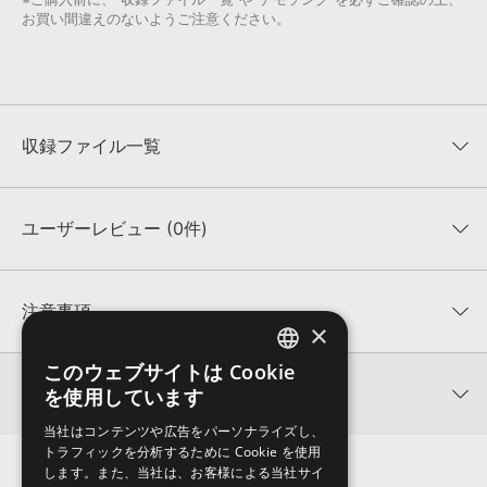
お買い間違えのないようご注意ください。
収録ファイル一覧
ユーザーレビュー (0件)
収録ファイル一覧
平均評価
0
★★★★★
注意事項
×
0
件の評価
KONTAKTフォーマットについて：
サンプルパック製品の
このウェブサイトは Cookie
ENGLISH
★5
0%
KONTAKTフォーマットは、
製品版KONTAKT（別売）
に読み込ん
関連情報
を使用しています
★4
0%
でお使いいただけます。無償版のKONTAKT PLAYERではお使いい
JAPANESE
★3
0%
ただけませんので、ご注意ください。また、「ライブラリ・タブ」
当社はコンテンツや広告をパーソナライズし、
FAKULTY STUDIOS 製品一覧
★2
0%
への表示にも対応しておりません。
トラフィックを分析するために Cookie を使用
★1
0%
します。また、当社は、お客様による当社サイ
4GBを超えるデータに関するご注意：
FAT32でフォーマットされた