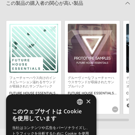
★1
0%
この製品の購入者の関心が高い製品
4GBを超えるデータに関するご注意：
FAT32でフォーマットされた
HDDには、1ファイル4GBを超えるデータを格納することができま
レビューをもっと見る »
せん。データ容量が4GBを超えるダウンロード製品をご購入いただ
きます際には、NTFSやHFS＋でフォーマットされたHDDをご用意
いただく必要がございます。
製品の購入手続き完了後、受注確認メールとシリアルナンバーをお
知らせするメールの2通が送信されます。メールに記載されており
ます説明に沿って、製品のダウンロード／導入を行って下さい。
サンプルパック製品には、原則として日本語版操作マニュアルをご
用意しておりません。ご購入後のご不明点や詳細に関するお問い合
わせなどは
テクニカルサポート
までご連絡ください。
フューチャーハウス向けのイン
グルーヴィーなフューチャーハ
チル/
デモソングは、製品収録サウンドを使ってできることを紹介するた
スピレーション溢れるサウンド
ウスサウンドが収録されたサン
にオ
めのデモンストレーション用の楽曲です。原則として、デモソング
が収録されたサンプルパック
プルパック
オリ
ラリ
そのものをお使いいただくことはできません。また、デモソングを
FUTURE HOUSE ESSENTIALS VOL 3
FUTURE HOUSE ESSENTIALS VOL 2
構成する全てのサウンドが、サンプルパックに含まれていることを
×
¥2,915
¥2,332
¥1,6
保証するものではありません。
145pt
116pt
8
このウェブサイトは Cookie
ENGLISH
ダウンロード製品という性質上、一切の返品・返金はお受け付け致
を使用しています
しかねます。
JAPANESE
当社はコンテンツや広告をパーソナライズし、
トラフィックを分析するために Cookie を使用