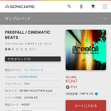
search
attach_file
shopping_cart
サンプルパック
FREEFALL / CINEMATIC
初音ミク NT
鏡音リン・レン V4X
巡音ルカ V4X
MEIKO V3
製品一覧
ソフト音源 »
BEATS
KAITO V3
VOCALOID
TOONTRACK
SPITFIRE AUDIO
フリーフォール／シネマティック・ビート
VIENNA
EZ DRUMMER 3
SERUM
ライセンスフリーBGM
★★★★★
0.0
0
»
プラグイン・エフェクト »
サンプルパックを試そう
ボーカル抜き出し
DUBSTEP
ジャンル
キャンペーン »
デモサウンド(1)
ELECTRONICA
EDM
TRANCE
MUTANT
ROUTER.FM
SONOCA
サンプルパック »
特集 »
製品カテゴリ
サンプルパック
製品サポート情報 »
メーカー
ジャンル
SOUNDTRACK
税込価格
ソフト音源
プラグイン・エフェクト
サンプルパック
¥1,947
ソフトウェア／ツール »
ニュースレター »
フォーマット
WAV
DTMガイド »
97pt
ソフトウェア／ツール
DAW
効果音
BGM
音楽カード
製作サービス
フォーマット
DLサイズ
98 MB (103,677,816 byte)
(現地定価：GBP 8.33)
info
DAW »
リリース時期
2013年4月
SONICWIREブログ »
FAQ »
楽曲配信流通
サービス
商品コード
94267
カートに入れる
ランキング