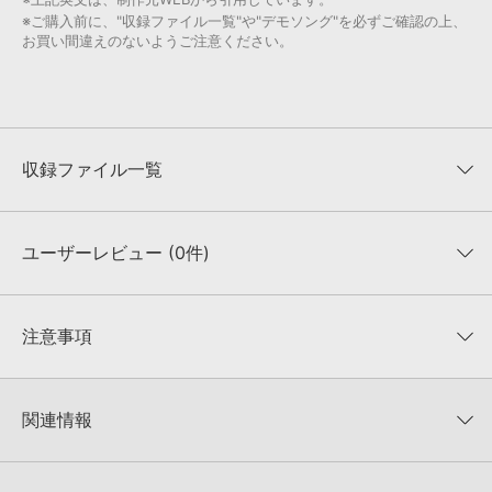
※ご購入前に、"収録ファイル一覧"や"デモソング"を必ずご確認の上、
お買い間違えのないようご注意ください。
収録ファイル一覧
ユーザーレビュー (0件)
収録ファイル一覧
平均評価
0
★★★★★
注意事項
0
件の評価
KONTAKTフォーマットについて：
サンプルパック製品の
★5
0%
KONTAKTフォーマットは、
製品版KONTAKT（別売）
に読み込ん
関連情報
★4
0%
でお使いいただけます。無償版のKONTAKT PLAYERではお使いい
★3
0%
ただけませんので、ご注意ください。また、「ライブラリ・タブ」
TEMPORAL GEOMETRY 製品一覧
★2
0%
への表示にも対応しておりません。