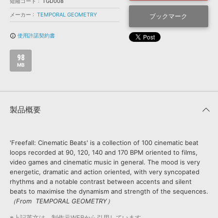
効果音 »
短縮コード
TGD008
お問い合わせ »
メーカー
TEMPORAL GEOMETRY
無償のサウンド
管理ソフト
ブックマーク
BGM »
使用許諾契約書
info_outline
次世代型
ボーカル・エディタ
98
MB
APS
映像のBGM・
セリフを音声分離
SLS
音素材の制作・
ライセンス提供
製品概要
'Freefall: Cinematic Beats' is a collection of 100 cinematic beat
loops recorded at 90, 120, 140 and 170 BPM oriented to films,
video games and cinematic music in general. The mood is very
energetic, dramatic and action oriented, with very syncopated
rhythms and a notable contrast between accents and silent
beats to maximise the dynamism and strength of the sequences.
（From TEMPORAL GEOMETRY）
※上記英文は、制作元WEBから引用しています。