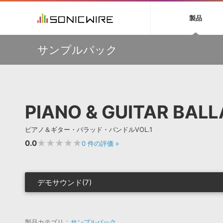
初音ミク NT
鏡音リン・レン V
製品
EZ DRUMMER 3
SERUM
ラ
ソフト音源 »
キャンペーン »
製品サポート情報 »
プラグ
特集 »
DTMガ
サンプルパック
音楽ダウンロードカード製作サービス
独立系ミ
ソフト音源
プラグ
製品一覧
万物を創造するシンセ『Avenger 2』や拡張音源が
VOCALOID4 ENGINE製品サポート
製品一覧
特集一覧
DTM初心
ービス
33％OFF！Vengeance Soundサマーセール！
EZ DRUMMER ENGINE製品サポート
楽器＆カテゴリ
カテゴリ
インタビ
サンプル
【AudioThing】古典的なラテン・サウンドを収録した
KONTAKT PLAYER 5製品サポート
メーカー
『LATIN PERCUSSION』が51％OFF！
メーカー
TIPS記事
VIENNA INSTRUMENTS製品サポート
バーチャルシ
【HEAVYOCITY】サマーセール Reloaded！シネマティ
エンジン
ランキン
APS
SLS
PIANO & GUITAR BALL
ック音源 / エフェクト最大75%OFF！
サウンド・ラ
ランキング
ウクレレなど”夏”を感じるAmple Soundの音源が最大
オーディオ・
45％OFF！3製品がお得に手に入るバンドルも販売中！
BGMやセリフの抽出・削除を実現する音声
製品の仕様
サンプルパッ
ピアノ＆ギター・バラッド・バンドルVOL.1
分離サービス
規制作・
挿すだけでOK！今年1番売れてるリミッター『The God
Particle』など、Cradle製品が20%OFF！
★★★★★
0.0
0
件の評価
»
DAW »
効果音 
Ableton Live
製品一覧
デモサウンド(7)
Bitwig
カテゴリ
Cubase
メーカー
FL Studio
ランキン
SoundBridge
製品カテゴリ
サンプルパック
シングル