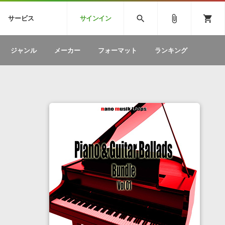
CK
SPITFIRE AUDIO
VIENNA
search
attach_file
shopping_cart
サービス
サインイン
BSTEP
ELECTRONICA
EDM
ソフトウェア／ツール »
SONICWIREブログ »
お問い合わせ »
ジャンル
メーカー
フォーマット
ランキング
のための無
ボーカルパートの制作が自由自在な、次世代
W
効果音
BGM
型ボーカル・エディタ
製品一覧
テクニカルサポート窓口
カテゴリ
製品購入前のご質問・ご相談
メーカー
ランキング