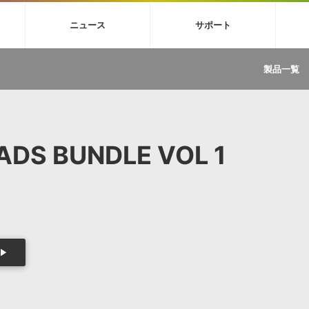
4X
巡音ルカ V4X
MEIKO V3
KAITO V3
VOCALOID
TOONTRA
ニュース
サポート
イセンスフリーBGM
サンプルパックを試そう
ボーカル抜き出し
DU
FAQ »
イン・エフェクト »
イド »
サンプルパック »
ニュースレター »
TRANCE
MUTANT
ROUTER.FM
SONOCA
製品一覧
サウンド素材の効率的な一元管理
ュージシャン向けの楽曲配信流通サ
Piapro Studio / Vocaloid4関連
イン・エフェクト
サンプルパック
ソフトウェア／ツール
DA
償ソフトウェア
者ガイド
製品一覧
バックナンバー一覧
初音ミク V4X関連
ュー一覧
パックを体験してみよう
ジャンル
購読のお申し込み
EZdrummer 3関連
一覧
メーカー
VIENNA関連
ンガー・ラインナップ
グ
フォーマット
ADS BUNDLE VOL 1
イセンシング・サービス
オンラインストアガイド
ランキング
プロセッシング・サービス
ヘルプ
や要件に応じたBGM/効果音の新
クを試そう！
ライセンス提供
BGM »
»
製品一覧
ジャンル
メーカー
ランキング
グ
シングルBGM
効果音