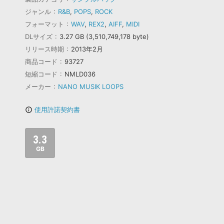
ジャンル
R&B
,
POPS
,
ROCK
フォーマット
WAV
,
REX2
,
AIFF
,
MIDI
DLサイズ
3.27 GB (3,510,749,178 byte)
リリース時期
2013年2月
商品コード
93727
短縮コード
NMLD036
メーカー
NANO MUSIK LOOPS
使用許諾契約書
info_outline
3.3
GB