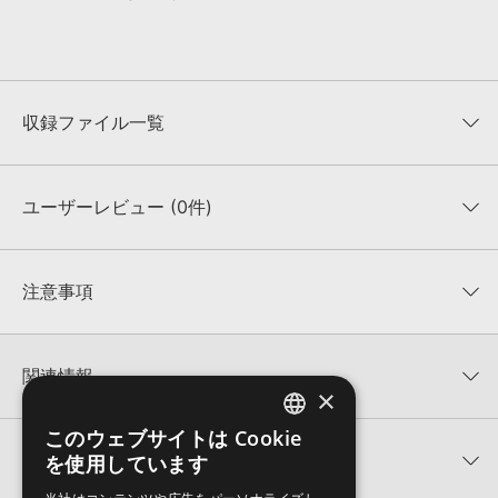
収録ファイル一覧
ユーザーレビュー (0件)
収録ファイル一覧
平均評価
0
★★★★★
注意事項
0
件の評価
KONTAKTフォーマットについて：
サンプルパック製品の
★5
0%
KONTAKTフォーマットは、
製品版KONTAKT（別売）
に読み込ん
関連情報
★4
0%
でお使いいただけます。無償版のKONTAKT PLAYERではお使いい
×
★3
0%
ただけませんので、ご注意ください。また、「ライブラリ・タブ」
LOOPTRONIKS 製品一覧
★2
0%
への表示にも対応しておりません。
このウェブサイトは Cookie
ENGLISH
★1
0%
関連サポート情報
を使用しています
PITのサポート情報
4GBを超えるデータに関するご注意：
FAT32でフォーマットされた
JAPANESE
HDDには、1ファイル4GBを超えるデータを格納することができま
レビューをもっと見る »