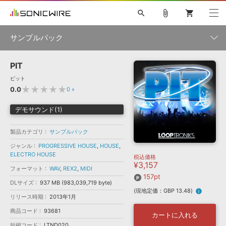
search
attach_file
shopping_cart
サンプルパック
PIT
初音ミク NT
鏡音リン・レン V4X
巡音ルカ V4X
MEIKO V3
製品一覧
ソフト音源 »
ピット
KAITO V3
VOCALOID
TOONTRACK
SPITFIRE AUDIO
★★★★★
0.0
0
»
VIENNA
EZ DRUMMER 3
SERUM
ライセンスフリーBGM
プラグイン・エフェクト »
サンプルパックを試そう
ボーカル抜き出し
DUBSTEP
ジャンル
デモサウンド(1)
キャンペーン »
ELECTRONICA
EDM
TRANCE
MUTANT
ROUTER.FM
製品カテゴリ
サンプルパック
SONOCA
サンプルパック »
特集 »
製品サポート情報 »
メーカー
ジャンル
PROGRESSIVE HOUSE
,
HOUSE
,
ELECTRO HOUSE
税込価格
ソフト音源
プラグイン・エフェクト
サンプルパック
¥3,157
ソフトウェア／ツール »
フォーマット
WAV
,
REX2
,
MIDI
ニュースレター »
DTMガイド »
157pt
ソフトウェア／ツール
DAW
効果音
BGM
音楽カード
製作サービス
DLサイズ
937 MB (983,039,719 byte)
フォーマット
(現地定価：GBP 13.48)
info
DAW »
リリース時期
2013年1月
SONICWIREブログ »
FAQ »
商品コード
93681
楽曲配信流通
サービス
カートに入れる
ランキング
短縮コード
LTND020