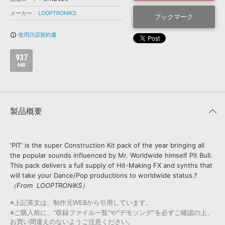
効果音 »
お問い合わせ »
メーカー
LOOPTRONIKS
無償のサウンド
管理ソフト
ブックマーク
BGM »
使用許諾契約書
info_outline
次世代型
ボーカル・エディタ
937
MB
APS
映像のBGM・
セリフを音声分離
SLS
音素材の制作・
ライセンス提供
製品概要
'PIT' is the super Construction Kit pack of the year bringing all
the popular sounds influenced by Mr. Worldwide himself Pit Bull.
This pack delivers a full supply of Hit-Making FX and synths that
will take your Dance/Pop productions to worldwide status.?
（From LOOPTRONIKS）
※上記英文は、制作元WEBから引用しています。
※ご購入前に、"収録ファイル一覧"や"デモソング"を必ずご確認の上、
お買い間違えのないようご注意ください。