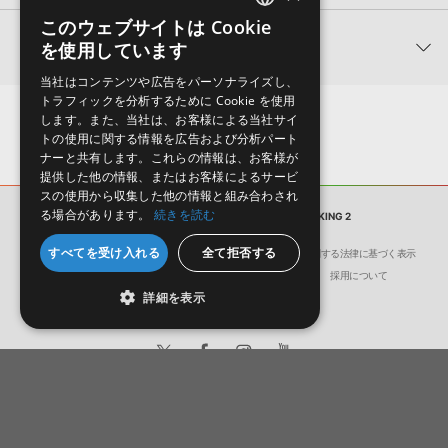
★3
0%
ただけませんので、ご注意ください。また、「ライブラリ・タブ」
【Producer Loops】約4,000タイトルのサンプルパックが最大
★2
0%
このウェブサイトは Cookie
への表示にも対応しておりません。
ENGLISH
50%OFF！サマーセール！
★1
0%
関連サポート情報
を使用しています
4GBを超えるデータに関するご注意：
FAT32でフォーマットされた
JAPANESE
VANDALISM 製品一覧
HDDには、1ファイル4GBを超えるデータを格納することができま
当社はコンテンツや広告をパーソナライズし、
レビューをもっと見る »
せん。データ容量が4GBを超えるダウンロード製品をご購入いただ
SYLENTH IS SHOCKING 2のサポート情報
トラフィックを分析するために Cookie を使用
LennarDigital社「Sylenth1」のプリセット追加方法
きます際には、NTFSやHFS＋でフォーマットされたHDDをご用意
します。また、当社は、お客様による当社サイ
いただく必要がございます。
2022.06.06
トの使用に関する情報を広告および分析パート
ナーと共有します。これらの情報は、お客様が
製品の購入手続き完了後、受注確認メールとシリアルナンバーをお
マークのついた情報は、該当する製品のご購入ユーザー様専用となって
提供した他の情報、またはお客様によるサービ
知らせするメールの2通が送信されます。メールに記載されており
スの使用から収集した他の情報と組み合わされ
おります。ご覧頂くには、該当する製品をご購入頂く必要がございます。
ます説明に沿って、製品のダウンロード／導入を行って下さい。
る場合があります。
続きを読む
サンプルパック
SYLENTH IS SHOCKING 2
サンプルパック製品には、原則として日本語版操作マニュアルをご
SYLENTH IS SHOCKING 2のサポート情報
すべてを受け入れる
全て拒否する
用意しておりません。ご購入後のご不明点や詳細に関するお問い合
会社概要
環境保護（CSR）への取り組み
特定商取引に関する法律に基づく表示
わせなどは
テクニカルサポート
までご連絡ください。
サイト動作環境
利用規約
個人情報の保護について
採用について
詳細を表示
デモソングは、製品収録サウンドを使ってできることを紹介するた
めのデモンストレーション用の楽曲です。原則として、デモソング
そのものをお使いいただくことはできません。また、デモソングを
構成する全てのサウンドが、サンプルパックに含まれていることを
保証するものではありません。
日本語
English
ダウンロード製品という性質上、一切の返品・返金はお受け付け致
© Crypton Future Media, INC.
しかねます。