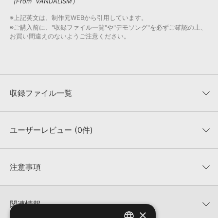
（From VANDALISM）
※上記英文は、制作元WEBから引用しています。
※ご購入前に、"収録ファイル一覧"や"デモソング"を必ずご確認の上、
お買い間違えのないようご注意ください。
収録ファイル一覧
ユーザーレビュー (0件)
収録ファイル一覧
平均評価
0
★★★★★
注意事項
0
件の評価
KONTAKTフォーマットについて：
サンプルパック製品の
★5
0%
KONTAKTフォーマットは、
製品版KONTAKT（別売）
に読み込ん
関連情報
★4
0%
でお使いいただけます。無償版のKONTAKT PLAYERではお使いい
×