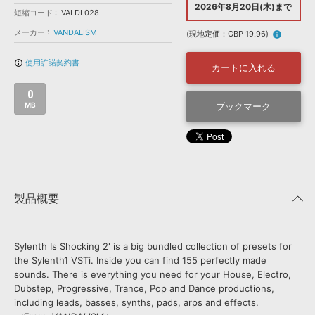
効果音 »
2026年8月20日(木)まで
短縮コード
VALDL028
お問い合わせ »
無償のサウンド
管理ソフト
メーカー
VANDALISM
(現地定価：GBP 19.96)
info
BGM »
使用許諾契約書
info_outline
次世代型
ボーカル・エディタ
カートに入れる
0
APS
MB
ブックマーク
映像のBGM・
セリフを音声分離
SLS
音素材の制作・
ライセンス提供
製品概要
Sylenth Is Shocking 2' is a big bundled collection of presets for
the Sylenth1 VSTi. Inside you can find 155 perfectly made
sounds. There is everything you need for your House, Electro,
Dubstep, Progressive, Trance, Pop and Dance productions,
including leads, basses, synths, pads, arps and effects.