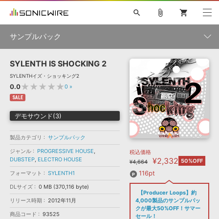
search
attach_file
shopping_cart
サンプルパック
SYLENTH IS SHOCKING 2
初音ミク NT
鏡音リン・レン V4X
巡音ルカ V4X
MEIKO V3
製品一覧
ソフト音源 »
SYLENTHイズ・ショッキング2
KAITO V3
VOCALOID
TOONTRACK
SPITFIRE AUDIO
★★★★★
0.0
0
»
VIENNA
EZ DRUMMER 3
SERUM
ライセンスフリーBGM
SALE
プラグイン・エフェクト »
サンプルパックを試そう
ボーカル抜き出し
DUBSTEP
ジャンル
キャンペーン »
デモサウンド(3)
ELECTRONICA
EDM
TRANCE
MUTANT
ROUTER.FM
SONOCA
サンプルパック »
特集 »
製品カテゴリ
サンプルパック
製品サポート情報 »
メーカー
ジャンル
PROGRESSIVE HOUSE
,
税込価格
ソフト音源
プラグイン・エフェクト
サンプルパック
DUBSTEP
,
ELECTRO HOUSE
¥2,332
ソフトウェア／ツール »
50%OFF
¥4,664
ニュースレター »
DTMガイド »
ソフトウェア／ツール
DAW
効果音
BGM
116pt
フォーマット
SYLENTH1
音楽カード
製作サービス
フォーマット
DLサイズ
0 MB (370,116 byte)
DAW »
【Producer Loops】約
SONICWIREブログ »
FAQ »
リリース時期
2012年11月
4,000製品のサンプルパッ
楽曲配信流通
サービス
クが最大50%OFF！サマー
商品コード
93525
ランキング
セール！