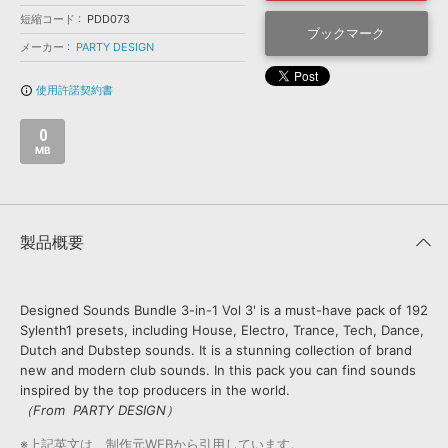
効果音 »
短縮コード
お問い合わせ »
PDD073
無償のサウンド
管理ソフト
ブックマーク
メーカー
PARTY DESIGN
BGM »
使用許諾契約書
info_outline
次世代型
ボーカル・エディタ
0
APS
MB
映像のBGM・
セリフを音声分離
SLS
音素材の制作・
ライセンス提供
製品概要
Designed Sounds Bundle 3-in-1 Vol 3' is a must-have pack of 192
Sylenth1 presets, including House, Electro, Trance, Tech, Dance,
Dutch and Dubstep sounds. It is a stunning collection of brand
new and modern club sounds. In this pack you can find sounds
inspired by the top producers in the world.
（From PARTY DESIGN）
※上記英文は、制作元WEBから引用しています。