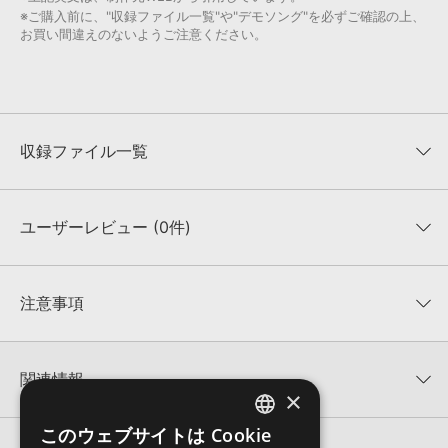
※ご購入前に、"収録ファイル一覧"や"デモソング"を必ずご確認の上、
お買い間違えのないようご注意ください。
収録ファイル一覧
ユーザーレビュー (0件)
収録ファイル一覧
平均評価
0
★★★★★
注意事項
0
件の評価
KONTAKTフォーマットについて：
サンプルパック製品の
★5
0%
KONTAKTフォーマットは、
製品版KONTAKT（別売）
に読み込ん
関連情報
★4
0%
でお使いいただけます。無償版のKONTAKT PLAYERではお使いい
×
★3
0%
ただけませんので、ご注意ください。また、「ライブラリ・タブ」
PARTY DESIGN 製品一覧
★2
0%
への表示にも対応しておりません。
このウェブサイトは Cookie
ENGLISH