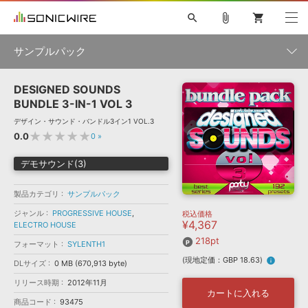
search
attach_file
shopping_cart
サンプルパック
DESIGNED SOUNDS
初音ミク NT
鏡音リン・レン V4X
巡音ルカ V4X
MEIKO V3
製品一覧
ソフト音源 »
BUNDLE 3-IN-1 VOL 3
KAITO V3
VOCALOID
TOONTRACK
SPITFIRE AUDIO
デザイン・サウンド・バンドル3イン1 VOL.3
VIENNA
EZ DRUMMER 3
SERUM
ライセンスフリーBGM
★★★★★
0.0
0
»
プラグイン・エフェクト »
サンプルパックを試そう
ボーカル抜き出し
DUBSTEP
ジャンル
キャンペーン »
デモサウンド(3)
ELECTRONICA
EDM
TRANCE
MUTANT
ROUTER.FM
SONOCA
サンプルパック »
特集 »
製品カテゴリ
サンプルパック
製品サポート情報 »
メーカー
ジャンル
PROGRESSIVE HOUSE
,
税込価格
ソフト音源
プラグイン・エフェクト
サンプルパック
¥4,367
ELECTRO HOUSE
ソフトウェア／ツール »
ニュースレター »
DTMガイド »
218pt
ソフトウェア／ツール
DAW
効果音
BGM
フォーマット
SYLENTH1
音楽カード
製作サービス
フォーマット
(現地定価：GBP 18.63)
info
DLサイズ
0 MB (670,913 byte)
DAW »
SONICWIREブログ »
FAQ »
リリース時期
2012年11月
楽曲配信流通
サービス
カートに入れる
商品コード
93475
ランキング