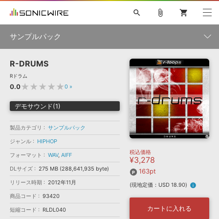
search
attach_file
shopping_cart
サンプルパック
R-DRUMS
初音ミク NT
鏡音リン・レン V4X
巡音ルカ V4X
MEIKO V3
製品一覧
ソフト音源 »
Rドラム
KAITO V3
VOCALOID
TOONTRACK
SPITFIRE AUDIO
★★★★★
0.0
0
»
VIENNA
EZ DRUMMER 3
SERUM
ライセンスフリーBGM
プラグイン・エフェクト »
サンプルパックを試そう
ボーカル抜き出し
DUBSTEP
ジャンル
デモサウンド(1)
キャンペーン »
ELECTRONICA
EDM
TRANCE
MUTANT
ROUTER.FM
製品カテゴリ
サンプルパック
SONOCA
サンプルパック »
特集 »
製品サポート情報 »
メーカー
ジャンル
HIPHOP
税込価格
ソフト音源
プラグイン・エフェクト
サンプルパック
フォーマット
WAV
,
AIFF
¥3,278
ソフトウェア／ツール »
ニュースレター »
DLサイズ
275 MB (288,641,935 byte)
DTMガイド »
163pt
ソフトウェア／ツール
DAW
効果音
BGM
音楽カード
製作サービス
フォーマット
リリース時期
2012年11月
(現地定価：USD 18.90)
info
DAW »
SONICWIREブログ »
商品コード
93420
FAQ »
楽曲配信流通
サービス
カートに入れる
短縮コード
RLDL040
ランキング