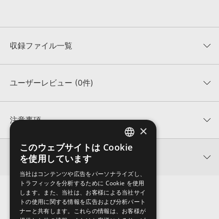
収録ファイル一覧
ユーザーレビュー (0件)
収録ファイル一覧
平均評価
0
★★★★★
注意事項
×
0
件の評価
KONTAKTフォーマットについて：
サンプルパック製品の
このウェブサイトは Cookie
ENGLISH
★5
0%
KONTAKTフォーマットは、
製品版KONTAKT（別売）
に読み込ん
関連情報
を使用しています
★4
0%
でお使いいただけます。無償版のKONTAKT PLAYERではお使いい
JAPANESE
★3
0%
ただけませんので、ご注意ください。また、「ライブラリ・タブ」
当社はコンテンツや広告をパーソナライズし、
R-LOOPS 製品一覧
★2
0%
への表示にも対応しておりません。
トラフィックを分析するために Cookie を使用
★1
0%
します。また、当社は、お客様による当社サイ
4GBを超えるデータに関するご注意：
FAT32でフォーマットされた
トの使用に関する情報を広告および分析パート
HDDには、1ファイル4GBを超えるデータを格納することができま
レビューをもっと見る »
ナーと共有します。これらの情報は、お客様が
せん。データ容量が4GBを超えるダウンロード製品をご購入いただ