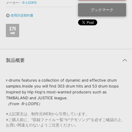
効果音 »
メーカー
R-LOOPS
お問い合わせ »
無償のサウンド
管理ソフト
ブックマーク
使用許諾契約書
info_outline
BGM »
次世代型
ボーカル・エディタ
275
MB
APS
映像のBGM・
セリフを音声分離
製品概要
SLS
音素材の制作・
ライセンス提供
r-drums features a collection of dynamic and effective drum
samples.Inside you will find 303 drum hits and 53 drum loops
inspired by Hip Hop's most-wanted producers such as
TIMBALAND and JUSTICE league.
（From R-LOOPS）
※上記英文は、制作元WEBから引用しています。
※ご購入前に、"収録ファイル一覧"や"デモソング"を必ずご確認の上、
お買い間違えのないようご注意ください。