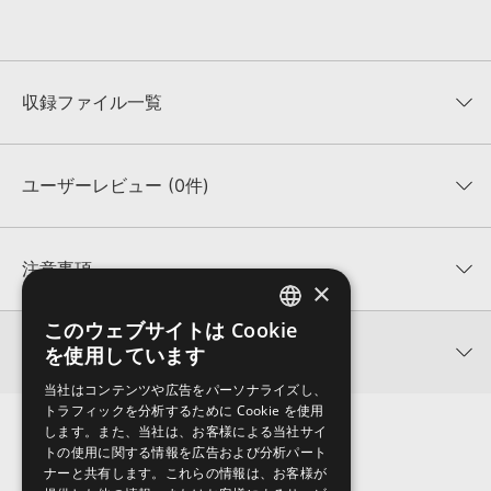
収録ファイル一覧
ユーザーレビュー (0件)
収録ファイル一覧
平均評価
0
★★★★★
注意事項
×
0
件の評価
KONTAKTフォーマットについて：
サンプルパック製品の
このウェブサイトは Cookie
ENGLISH
★5
0%
KONTAKTフォーマットは、
製品版KONTAKT（別売）
に読み込ん
関連情報
を使用しています
★4
0%
でお使いいただけます。無償版のKONTAKT PLAYERではお使いい
JAPANESE
★3
0%
ただけませんので、ご注意ください。また、「ライブラリ・タブ」
当社はコンテンツや広告をパーソナライズし、
R-LOOPS 製品一覧
★2
0%
への表示にも対応しておりません。
トラフィックを分析するために Cookie を使用
★1
0%
します。また、当社は、お客様による当社サイ
4GBを超えるデータに関するご注意：
FAT32でフォーマットされた
トの使用に関する情報を広告および分析パート
HDDには、1ファイル4GBを超えるデータを格納することができま
レビューをもっと見る »
ナーと共有します。これらの情報は、お客様が
せん。データ容量が4GBを超えるダウンロード製品をご購入いただ