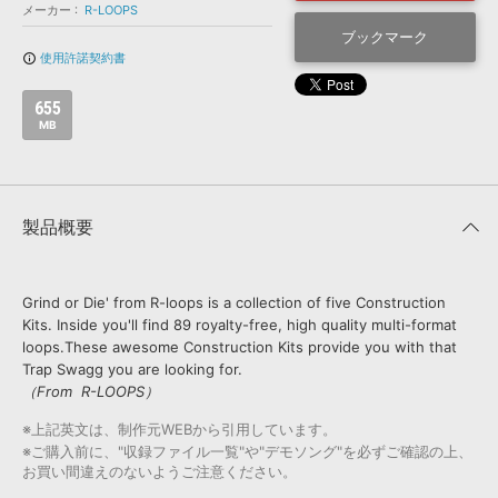
効果音 »
メーカー
R-LOOPS
お問い合わせ »
無償のサウンド
管理ソフト
ブックマーク
使用許諾契約書
info_outline
BGM »
次世代型
ボーカル・エディタ
655
MB
APS
映像のBGM・
セリフを音声分離
製品概要
SLS
音素材の制作・
ライセンス提供
Grind or Die' from R-loops is a collection of five Construction
Kits. Inside you'll find 89 royalty-free, high quality multi-format
loops.These awesome Construction Kits provide you with that
Trap Swagg you are looking for.
（From R-LOOPS）
※上記英文は、制作元WEBから引用しています。
※ご購入前に、"収録ファイル一覧"や"デモソング"を必ずご確認の上、
お買い間違えのないようご注意ください。