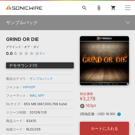
search
attach_file
shopping_cart
サンプルパック
GRIND OR DIE
初音ミク NT
鏡音リン・レン V4X
巡音ルカ V4X
MEIKO V3
製品一覧
ソフト音源 »
グラインド・オア・ダイ
KAITO V3
VOCALOID
TOONTRACK
SPITFIRE AUDIO
★★★★★
0.0
0
»
VIENNA
EZ DRUMMER 3
SERUM
ライセンスフリーBGM
プラグイン・エフェクト »
サンプルパックを試そう
ボーカル抜き出し
DUBSTEP
ジャンル
デモサウンド(1)
キャンペーン »
ELECTRONICA
EDM
TRANCE
MUTANT
ROUTER.FM
製品カテゴリ
サンプルパック
SONOCA
サンプルパック »
特集 »
製品サポート情報 »
メーカー
ジャンル
HIPHOP
税込価格
ソフト音源
プラグイン・エフェクト
サンプルパック
フォーマット
WAV
,
AIFF
¥3,278
ソフトウェア／ツール »
ニュースレター »
DLサイズ
655 MB (687,000,768 byte)
DTMガイド »
163pt
ソフトウェア／ツール
DAW
効果音
BGM
音楽カード
製作サービス
フォーマット
リリース時期
2012年11月
(現地定価：USD 18.90)
info
DAW »
SONICWIREブログ »
商品コード
93415
FAQ »
楽曲配信流通
サービス
カートに入れる
短縮コード
RLDL035
ランキング