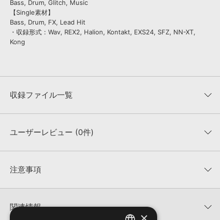
Bass, Drum, Glitch, Music
【Single素材】
Bass, Drum, FX, Lead Hit
・収録形式：Wav, REX2, Halion, Kontakt, EXS24, SFZ, NN-XT,
Kong
収録ファイル一覧
ユーザーレビュー (0件)
収録ファイル一覧
平均評価
0
★★★★★
注意事項
0
件の評価
KONTAKTフォーマットについて：
サンプルパック製品の
★5
0%
KONTAKTフォーマットは、
製品版KONTAKT（別売）
に読み込ん
関連情報
★4
0%
でお使いいただけます。無償版のKONTAKT PLAYERではお使いい
×