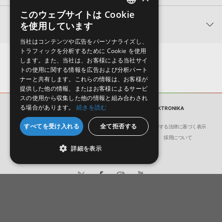
★3
0%
ただけませんので、ご注意ください。また、「ライブラリ・タブ」
【Loopmasters】計57ブランドのサンプルパックが30%OFF！サ
★2
0%
への表示にも対応しておりません。
このウェブサイトは Cookie
ENGLISH
マーセール！
★1
0%
関連サポート情報
を使用しています
4GBを超えるデータに関するご注意：
FAT32でフォーマットされた
JAPANESE
LOOPMASTERS 製品一覧
HDDには、1ファイル4GBを超えるデータを格納することができま
レビューをもっと見る »
当社はコンテンツや広告をパーソナライズし、
せん。データ容量が4GBを超えるダウンロード製品をご購入いただ
TRAFIK TOOLKIT - ELEKTRONIKAのサポート情報
トラフィックを分析するために Cookie を使用
Steinberg社「HALion」のプリセット追加方法
きます際には、NTFSやHFS＋でフォーマットされたHDDをご用意
します。また、当社は、お客様による当社サイ
いただく必要がございます。
2022.06.06
トの使用に関する情報を広告および分析パート
ナーと共有します。これらの情報は、お客様が
製品の購入手続き完了後、受注確認メールとシリアルナンバーをお
Apple社「EXS24」「Sampler」のサンプルパック追加方法
提供した他の情報、またはお客様によるサービ
知らせするメールの2通が送信されます。メールに記載されており
スの使用から収集した他の情報と組み合わされ
ます説明に沿って、製品のダウンロード／導入を行って下さい。
2022.06.06
る場合があります。
続きを読む
サンプルパック
TRAFIK TOOLKIT - ELEKTRONIKA
サンプルパック製品には、原則として日本語版操作マニュアルをご
Reason Studios社「Reason」及び関連ソフトでのプリセット追
すべてを受け入れる
全て拒否する
用意しておりません。ご購入後のご不明点や詳細に関するお問い合
会社概要
環境保護（CSR）への取り組み
特定商取引に関する法律に基づく表示
加方法
わせなどは
テクニカルサポート
までご連絡ください。
サイト動作環境
利用規約
個人情報の保護について
採用について
2022.06.06
詳細を表示
デモソングは、製品収録サウンドを使ってできることを紹介するた
めのデモンストレーション用の楽曲です。原則として、デモソング
KONTAKT ライブラリのロード方法（Native Access 非対応製
そのものをお使いいただくことはできません。また、デモソングを
品）
構成する全てのサウンドが、サンプルパックに含まれていることを
2022.01.21
保証するものではありません。
日本語
English
ダウンロード製品という性質上、一切の返品・返金はお受け付け致
マークのついた情報は、該当する製品のご購入ユーザー様専用となって
© Crypton Future Media, INC.
しかねます。
おります。ご覧頂くには、該当する製品をご購入頂く必要がございます。