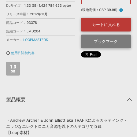
効果音 »
DLサイズ
1.33 GB (1,424,784,623 byte)
お問い合わせ »
無償のサウンド
管理ソフト
(現地定価：GBP 39.95)
info
リリース時期
2012年11月
BGM »
商品コード
93378
カートに入れる
次世代型
ボーカル・エディタ
短縮コード
LMD204
メーカー
LOOPMASTERS
ブックマーク
APS
映像のBGM・
セリフを音声分離
使用許諾契約書
info_outline
SLS
音素材の制作・
ライセンス提供
1.3
GB
製品概要
・Andrew Archer & John Elliott aka TRAFIKによるカッティング・
エッジなエレクトロニカ音源を以下のカテゴリで収録
【Loop素材】