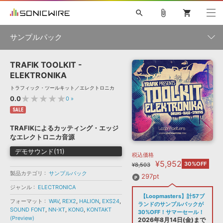
search
attach_file
shopping_cart
サンプルパック
TRAFIK TOOLKIT -
初音ミク NT
鏡音リン・レン V4X
巡音ルカ V4X
MEIKO V3
製品一覧
ソフト音源 »
ELEKTRONIKA
KAITO V3
VOCALOID
TOONTRACK
SPITFIRE AUDIO
トラフィック・ツールキット／エレクトロニカ
VIENNA
EZ DRUMMER 3
SERUM
ライセンスフリーBGM
★★★★★
0.0
0
»
プラグイン・エフェクト »
サンプルパックを試そう
ボーカル抜き出し
DUBSTEP
ジャンル
キャンペーン »
SALE
ELECTRONICA
EDM
TRANCE
MUTANT
ROUTER.FM
TRAFIKによるカッティング・エッジ
SONOCA
サンプルパック »
なエレクトロニカ音源
特集 »
製品サポート情報 »
メーカー
デモサウンド(11)
税込価格
ソフト音源
プラグイン・エフェクト
サンプルパック
¥5,952
ソフトウェア／ツール »
30%OFF
¥8,503
ニュースレター »
DTMガイド »
製品カテゴリ
サンプルパック
ソフトウェア／ツール
DAW
効果音
BGM
297pt
音楽カード
製作サービス
フォーマット
ジャンル
ELECTRONICA
DAW »
【Loopmasters】計57ブ
SONICWIREブログ »
フォーマット
WAV
,
REX2
,
HALION
,
EXS24
,
FAQ »
ランドのサンプルパックが
楽曲配信流通
サービス
SOUND FONT
,
NN-XT
,
KONG
,
KONTAKT
30%OFF！サマーセール！
(Preview)
ランキング
2026年8月14日(金)まで