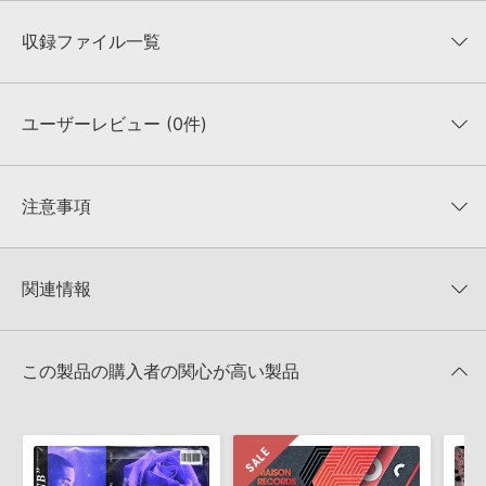
収録ファイル一覧
ユーザーレビュー (0件)
収録ファイル一覧
平均評価
0
★★★★★
注意事項
0
件の評価
KONTAKTフォーマットについて：
サンプルパック製品の
★5
0%
KONTAKTフォーマットは、
製品版KONTAKT（別売）
に読み込ん
関連情報
★4
0%
でお使いいただけます。無償版のKONTAKT PLAYERではお使いい
★3
0%
ただけませんので、ご注意ください。また、「ライブラリ・タブ」
DELECTABLE RECORDS 製品一覧
★2
0%
への表示にも対応しておりません。
★1
0%
この製品の購入者の関心が高い製品
4GBを超えるデータに関するご注意：
FAT32でフォーマットされた
HDDには、1ファイル4GBを超えるデータを格納することができま
レビューをもっと見る »
せん。データ容量が4GBを超えるダウンロード製品をご購入いただ
きます際には、NTFSやHFS＋でフォーマットされたHDDをご用意
いただく必要がございます。