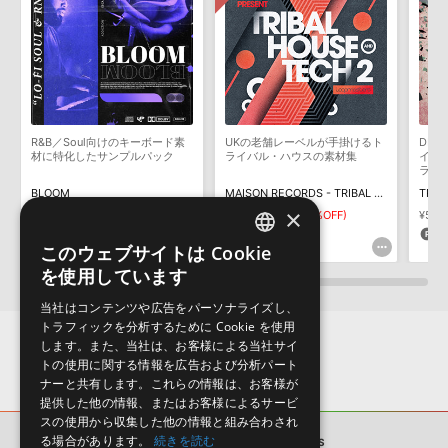
製品の購入手続き完了後、受注確認メールとシリアルナンバーをお
知らせするメールの2通が送信されます。メールに記載されており
ます説明に沿って、製品のダウンロード／導入を行って下さい。
サンプルパック製品には、原則として日本語版操作マニュアルをご
用意しておりません。ご購入後のご不明点や詳細に関するお問い合
わせなどは
テクニカルサポート
までご連絡ください。
R&B／Soul向けのキーボード素
UKの老舗レーベルが手掛けるト
DEL
デモソングは、製品収録サウンドを使ってできることを紹介するた
材に特化したサンプルパック
ライバル・ハウスの素材集
イバ
めのデモンストレーション用の楽曲です。原則として、デモソング
ラリ
そのものをお使いいただくことはできません。また、デモソングを
BLOOM
MAISON RECORDS - TRIBAL HOUSE & TECH 2
構成する全てのサウンドが、サンプルパックに含まれていることを
×
¥4,873
¥7,425
¥5,197(30%OFF)
¥5,3
保証するものではありません。
243pt
259pt
1
このウェブサイトは Cookie
ENGLISH
ダウンロード製品という性質上、一切の返品・返金はお受け付け致
を使用しています
しかねます。
JAPANESE
当社はコンテンツや広告をパーソナライズし、
トラフィックを分析するために Cookie を使用
します。また、当社は、お客様による当社サイ
トの使用に関する情報を広告および分析パート
ナーと共有します。これらの情報は、お客様が
提供した他の情報、またはお客様によるサービ
スの使用から収集した他の情報と組み合わされ
る場合があります。
続きを読む
サンプルパック
HOUSE BRASS