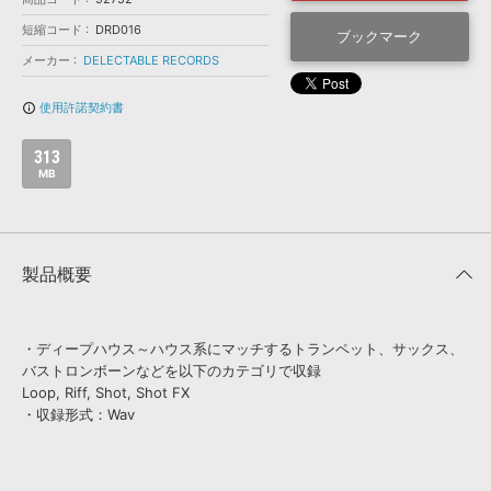
効果音 »
お問い合わせ »
短縮コード
DRD016
無償のサウンド
管理ソフト
ブックマーク
メーカー
DELECTABLE RECORDS
BGM »
次世代型
ボーカル・エディタ
使用許諾契約書
info_outline
313
APS
映像のBGM・
セリフを音声分離
MB
SLS
音素材の制作・
ライセンス提供
製品概要
・ディープハウス～ハウス系にマッチするトランペット、サックス、
バストロンボーンなどを以下のカテゴリで収録
Loop, Riff, Shot, Shot FX
・収録形式：Wav