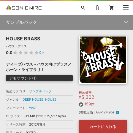
search
attach_file
shopping_cart
サンプルパック
HOUSE BRASS
初音ミク NT
鏡音リン・レン V4X
巡音ルカ V4X
MEIKO V3
製品一覧
ソフト音源 »
ハウス・ブラス
KAITO V3
VOCALOID
TOONTRACK
SPITFIRE AUDIO
★★★★★
0.0
0
»
VIENNA
EZ DRUMMER 3
SERUM
ライセンスフリーBGM
プラグイン・エフェクト »
サンプルパックを試そう
ボーカル抜き出し
DUBSTEP
ジャンル
ディープハウス～ハウス向けブラス／
キャンペーン »
ホーン・ライブラリ！
ELECTRONICA
EDM
TRANCE
MUTANT
ROUTER.FM
デモサウンド(1)
SONOCA
サンプルパック »
特集 »
製品サポート情報 »
メーカー
製品カテゴリ
サンプルパック
税込価格
ソフト音源
プラグイン・エフェクト
サンプルパック
¥5,302
ソフトウェア／ツール »
ジャンル
DEEP HOUSE
,
HOUSE
ニュースレター »
DTMガイド »
159pt
ソフトウェア／ツール
DAW
効果音
BGM
音楽カード
製作サービス
フォーマット
WAV
フォーマット
(現地定価：GBP 24.95)
info
DAW »
DLサイズ
313 MB (328,375,537 byte)
SONICWIREブログ »
FAQ »
リリース時期
2012年8月
楽曲配信流通
サービス
カートに入れる
ランキング
商品コード
92752