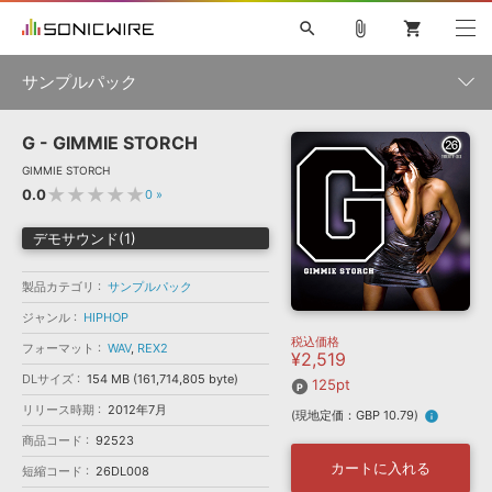
search
attach_file
shopping_cart
サンプルパック
G - GIMMIE STORCH
初音ミク NT
鏡音リン・レン V4X
巡音ルカ V4X
MEIKO V3
製品一覧
ソフト音源 »
GIMMIE STORCH
KAITO V3
VOCALOID
TOONTRACK
SPITFIRE AUDIO
★★★★★
0.0
0
»
VIENNA
EZ DRUMMER 3
SERUM
ライセンスフリーBGM
プラグイン・エフェクト »
サンプルパックを試そう
ボーカル抜き出し
DUBSTEP
ジャンル
デモサウンド(1)
キャンペーン »
ELECTRONICA
EDM
TRANCE
MUTANT
ROUTER.FM
製品カテゴリ
サンプルパック
SONOCA
サンプルパック »
特集 »
製品サポート情報 »
メーカー
ジャンル
HIPHOP
税込価格
ソフト音源
プラグイン・エフェクト
サンプルパック
フォーマット
WAV
,
REX2
¥2,519
ソフトウェア／ツール »
ニュースレター »
DLサイズ
154 MB (161,714,805 byte)
DTMガイド »
125pt
ソフトウェア／ツール
DAW
効果音
BGM
音楽カード
製作サービス
フォーマット
リリース時期
2012年7月
(現地定価：GBP 10.79)
info
DAW »
SONICWIREブログ »
商品コード
92523
FAQ »
楽曲配信流通
サービス
カートに入れる
短縮コード
26DL008
ランキング