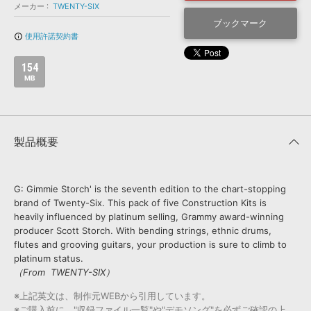
効果音 »
メーカー
TWENTY-SIX
お問い合わせ »
無償のサウンド
管理ソフト
ブックマーク
使用許諾契約書
info_outline
BGM »
次世代型
ボーカル・エディタ
154
MB
APS
映像のBGM・
セリフを音声分離
製品概要
SLS
音素材の制作・
ライセンス提供
G: Gimmie Storch' is the seventh edition to the chart-stopping
brand of Twenty-Six. This pack of five Construction Kits is
heavily influenced by platinum selling, Grammy award-winning
producer Scott Storch. With bending strings, ethnic drums,
flutes and grooving guitars, your production is sure to climb to
platinum status.
（From TWENTY-SIX）
※上記英文は、制作元WEBから引用しています。
※ご購入前に、"収録ファイル一覧"や"デモソング"を必ずご確認の上、