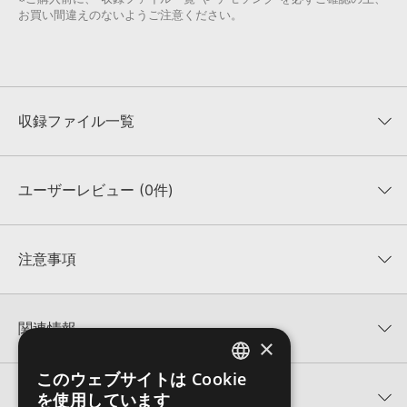
お買い間違えのないようご注意ください。
収録ファイル一覧
ユーザーレビュー (0件)
収録ファイル一覧
平均評価
0
★★★★★
注意事項
0
件の評価
KONTAKTフォーマットについて：
サンプルパック製品の
★5
0%
KONTAKTフォーマットは、
製品版KONTAKT（別売）
に読み込ん
関連情報
★4
0%
でお使いいただけます。無償版のKONTAKT PLAYERではお使いい
×
★3
0%
ただけませんので、ご注意ください。また、「ライブラリ・タブ」
TWENTY-SIX 製品一覧
★2
0%
への表示にも対応しておりません。
このウェブサイトは Cookie
ENGLISH
★1
0%
関連サポート情報
を使用しています
G - GIMMIE STORCHのサポート情報
4GBを超えるデータに関するご注意：
FAT32でフォーマットされた