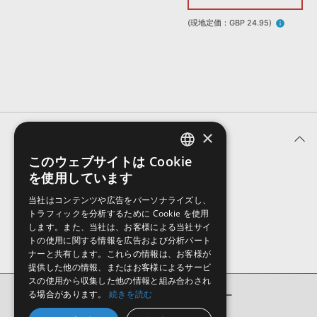
効果音 »
お問い合わせ »
無償のサウンド
管理ソフト
(現地定価：GBP 24.95)
info
BGM »
次世代型
ボーカル・エディタ
APS
映像のBGM・
セリフを音声分離
×
ユーザーレビュー (0件)
SLS
音素材の制作・
ライセンス提供
このウェブサイトは Cookie
ENGLISH
を使用しています
表示順
JAPANESE
当社はコンテンツや広告をパーソナライズし、
トラフィックを分析するために Cookie を使用
します。また、当社は、お客様による当社サイ
トの使用に関する情報を広告および分析パート
ナーと共有します。これらの情報は、お客様が
提供した他の情報、またはお客様によるサービ
スの使用から収集した他の情報と組み合わされ
る場合があります。
続きを読む
DISCOTECHA
ユーザーレビュー