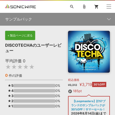
search
attach_file
shopping_cart
サンプルパック
初音ミク NT
鏡音リン・レン V4X
巡音ルカ V4X
MEIKO V3
製品一覧
« 製品ページに戻る
ソフト音源 »
KAITO V3
VOCALOID
TOONTRACK
SPITFIRE AUDIO
DISCOTECHAのユーザーレビ
VIENNA
EZ DRUMMER 3
SERUM
ライセンスフリーBGM
ュー
プラグイン・エフェクト »
サンプルパックを試そう
ボーカル抜き出し
DUBSTEP
ジャンル
キャンペーン »
平均評価
0
ELECTRONICA
EDM
TRANCE
MUTANT
ROUTER.FM
★★★★★
SONOCA
サンプルパック »
特集 »
製品サポート情報 »
メーカー
0
件の評価
税込価格
ソフト音源
プラグイン・エフェクト
サンプルパック
¥3,719
ソフトウェア／ツール »
30%OFF
¥5,313
★5
0%
ニュースレター »
DTMガイド »
★4
ソフトウェア／ツール
0%
DAW
効果音
BGM
185pt
音楽カード
製作サービス
フォーマット
★3
0%
DAW »
★2
0%
【Loopmasters】計57ブ
SONICWIREブログ »
FAQ »
ランドのサンプルパックが
★1
0%
楽曲配信流通
サービス
30%OFF！サマーセール！
ランキング
2026年8月14日(金)まで