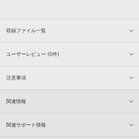
収録ファイル一覧
ユーザーレビュー (0件)
収録ファイル一覧
平均評価
0
★★★★★
注意事項
0
件の評価
KONTAKTフォーマットについて：
サンプルパック製品の
★5
0%
KONTAKTフォーマットは、
製品版KONTAKT（別売）
に読み込ん
関連情報
★4
0%
でお使いいただけます。無償版のKONTAKT PLAYERではお使いい
★3
0%
ただけませんので、ご注意ください。また、「ライブラリ・タブ」
R-LOOPS 製品一覧
★2
0%
への表示にも対応しておりません。
★1
0%
関連サポート情報
URBAN STYLES4のサポート情報
4GBを超えるデータに関するご注意：
FAT32でフォーマットされた
HDDには、1ファイル4GBを超えるデータを格納することができま
レビューをもっと見る »