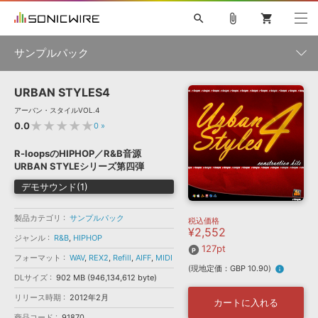
search
attach_file
shopping_cart
サンプルパック
URBAN STYLES4
初音ミク NT
鏡音リン・レン V4X
巡音ルカ V4X
MEIKO V3
製品一覧
ソフト音源 »
アーバン・スタイルVOL.4
KAITO V3
VOCALOID
TOONTRACK
SPITFIRE AUDIO
★★★★★
0.0
0
»
VIENNA
EZ DRUMMER 3
SERUM
ライセンスフリーBGM
プラグイン・エフェクト »
サンプルパックを試そう
ボーカル抜き出し
DUBSTEP
ジャンル
R-loopsのHIPHOP／R&B音源
キャンペーン »
URBAN STYLEシリーズ第四弾
ELECTRONICA
EDM
TRANCE
MUTANT
ROUTER.FM
デモサウンド(1)
SONOCA
サンプルパック »
特集 »
製品サポート情報 »
メーカー
製品カテゴリ
サンプルパック
税込価格
ソフト音源
プラグイン・エフェクト
サンプルパック
¥2,552
ソフトウェア／ツール »
ジャンル
R&B
,
HIPHOP
ニュースレター »
DTMガイド »
127pt
ソフトウェア／ツール
DAW
効果音
BGM
音楽カード
製作サービス
フォーマット
WAV
,
REX2
,
Refill
,
AIFF
,
MIDI
フォーマット
(現地定価：GBP 10.90)
info
DAW »
DLサイズ
902 MB (946,134,612 byte)
SONICWIREブログ »
FAQ »
リリース時期
2012年2月
楽曲配信流通
サービス
カートに入れる
ランキング
商品コード
91870