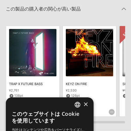
せん。データ容量が4GBを超えるダウンロード製品をご購入いただ
MIDI形式サンプルパックの追加方法
きます際には、NTFSやHFS＋でフォーマットされたHDDをご用意
この製品の購入者の関心が高い製品
いただく必要がございます。
2022.06.06
製品の購入手続き完了後、受注確認メールとシリアルナンバーをお
Reason Studios社「Reason」及び関連ソフトでのプリセット追
知らせするメールの2通が送信されます。メールに記載されており
加方法
ます説明に沿って、製品のダウンロード／導入を行って下さい。
2022.06.06
サンプルパック製品には、原則として日本語版操作マニュアルをご
用意しておりません。ご購入後のご不明点や詳細に関するお問い合
マークのついた情報は、該当する製品のご購入ユーザー様専用となって
わせなどは
テクニカルサポート
までご連絡ください。
おります。ご覧頂くには、該当する製品をご購入頂く必要がございます。
デモソングは、製品収録サウンドを使ってできることを紹介するた
URBAN STYLES4のサポート情報
めのデモンストレーション用の楽曲です。原則として、デモソング
そのものをお使いいただくことはできません。また、デモソングを
構成する全てのサウンドが、サンプルパックに含まれていることを
TRAP X FUTURE BASS
KEYZ ON FIRE
SHOC
保証するものではありません。
¥2,761
¥2,530
¥1,47
ダウンロード製品という性質上、一切の返品・返金はお受け付け致
138pt
126pt
3
しかねます。
×
このウェブサイトは Cookie
ENGLISH
を使用しています
JAPANESE
当社はコンテンツや広告をパーソナライズし、