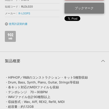
効果音 »
お問い合わせ »
短縮コード
RLDL020
無償のサウンド
管理ソフト
ブックマーク
メーカー
R-LOOPS
BGM »
次世代型
ボーカル・エディタ
使用許諾契約書
info_outline
902
APS
映像のBGM・
セリフを音声分離
MB
SLS
音素材の制作・
ライセンス提供
製品概要
・HIPHOP／R&Bのコンストラクション・キット5種類収録
・Drum, Bass, Synth, Piano, Guitar, Strings等収録
・各キット対応のMIDIファイルも収録
・テンポレンジ 70～90BPM
・WAVファイル合計90種類以上
・収録形式：Wav, Aiff, REX2, Refill, MIDI
・総容量：約1.12GB