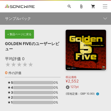
search
attach_file
shopping_cart
サンプルパック
初音ミク NT
鏡音リン・レン V4X
巡音ルカ V4X
MEIKO V3
製品一覧
« 製品ページに戻る
ソフト音源 »
KAITO V3
VOCALOID
TOONTRACK
SPITFIRE AUDIO
GOLDEN FIVEのユーザーレビ
VIENNA
EZ DRUMMER 3
SERUM
ライセンスフリーBGM
ュー
プラグイン・エフェクト »
サンプルパックを試そう
ボーカル抜き出し
DUBSTEP
ジャンル
キャンペーン »
平均評価
0
ELECTRONICA
EDM
TRANCE
MUTANT
ROUTER.FM
★★★★★
SONOCA
サンプルパック »
特集 »
製品サポート情報 »
メーカー
0
件の評価
税込価格
ソフト音源
プラグイン・エフェクト
サンプルパック
¥2,552
ソフトウェア／ツール »
★5
0%
ニュースレター »
DTMガイド »
127pt
★4
ソフトウェア／ツール
0%
DAW
効果音
BGM
音楽カード
製作サービス
フォーマット
★3
0%
(現地定価：GBP 10.90)
info
DAW »
★2
0%
SONICWIREブログ »
FAQ »
★1
0%
楽曲配信流通
サービス
ランキング