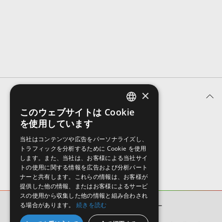
効果音 »
お問い合わせ »
無償のサウンド
管理ソフト
BGM »
次世代型
ボーカル・エディタ
APS
映像のBGM・
セリフを音声分離
×
ユーザーレビュー (0件)
SLS
音素材の制作・
ライセンス提供
このウェブサイトは Cookie
ENGLISH
を使用しています
表示順
JAPANESE
当社はコンテンツや広告をパーソナライズし、
トラフィックを分析するために Cookie を使用
します。また、当社は、お客様による当社サイ
トの使用に関する情報を広告および分析パート
ナーと共有します。これらの情報は、お客様が
提供した他の情報、またはお客様によるサービ
スの使用から収集した他の情報と組み合わされ
る場合があります。
続きを読む
GOLDEN FIVE
ユーザーレビュー