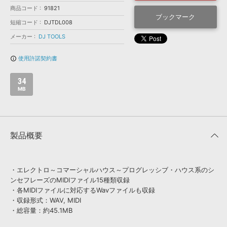
効果音 »
商品コード
91821
お問い合わせ »
無償のサウンド
管理ソフト
ブックマーク
短縮コード
DJTDL008
BGM »
メーカー
DJ TOOLS
次世代型
ボーカル・エディタ
使用許諾契約書
info_outline
APS
映像のBGM・
セリフを音声分離
34
MB
SLS
音素材の制作・
ライセンス提供
製品概要
・エレクトロ～コマーシャルハウス～プログレッシブ・ハウス系のシ
ンセフレーズのMIDIファイル15種類収録
・各MIDIファイルに対応するWavファイルも収録
・収録形式：WAV, MIDI
・総容量：約45.1MB