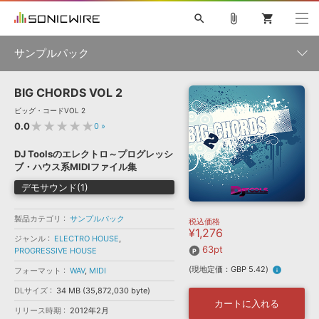
search
attach_file
shopping_cart
サンプルパック
BIG CHORDS VOL 2
初音ミク NT
鏡音リン・レン V4X
巡音ルカ V4X
MEIKO V3
製品一覧
ソフト音源 »
ビッグ・コードVOL 2
KAITO V3
VOCALOID
TOONTRACK
SPITFIRE AUDIO
★★★★★
0.0
0
»
VIENNA
EZ DRUMMER 3
SERUM
ライセンスフリーBGM
プラグイン・エフェクト »
サンプルパックを試そう
ボーカル抜き出し
DUBSTEP
ジャンル
DJ Toolsのエレクトロ～プログレッシ
キャンペーン »
ブ・ハウス系MIDIファイル集
ELECTRONICA
EDM
TRANCE
MUTANT
ROUTER.FM
デモサウンド(1)
SONOCA
サンプルパック »
特集 »
製品サポート情報 »
メーカー
製品カテゴリ
サンプルパック
税込価格
ソフト音源
プラグイン・エフェクト
サンプルパック
¥1,276
ソフトウェア／ツール »
ジャンル
ELECTRO HOUSE
,
ニュースレター »
DTMガイド »
63pt
PROGRESSIVE HOUSE
ソフトウェア／ツール
DAW
効果音
BGM
音楽カード
製作サービス
フォーマット
(現地定価：GBP 5.42)
info
フォーマット
WAV
,
MIDI
DAW »
SONICWIREブログ »
FAQ »
DLサイズ
34 MB (35,872,030 byte)
楽曲配信流通
サービス
カートに入れる
リリース時期
2012年2月
ランキング