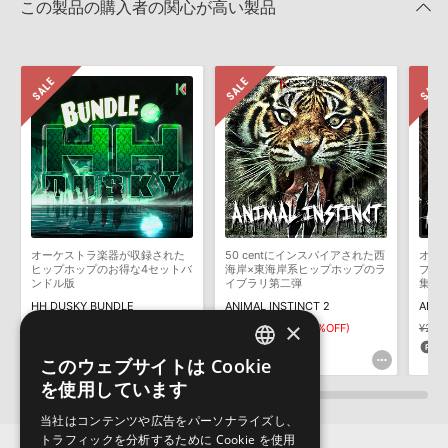
この製品の購入者の関心が高い製品
いただく必要がございます。
2022.06.06
製品の購入手続き完了後、受注確認メールとシリアルナンバーをお
マークのついた情報は、該当する製品のご購入ユーザー様専用となって
知らせするメールの2通が送信されます。メールに記載されており
おります。ご覧頂くには、該当する製品をご購入頂く必要がございます。
ます説明に沿って、製品のダウンロード／導入を行って下さい。
サンプルパック製品には、原則として日本語版操作マニュアルをご
BIG CHORDS VOL 2のサポート情報
用意しておりません。ご購入後のご不明点や詳細に関するお問い合
わせなどは
テクニカルサポート
までご連絡ください。
デモソングは、製品収録サウンドを使ってできることを紹介するた
めのデモンストレーション用の楽曲です。原則として、デモソング
そのものをお使いいただくことはできません。また、デモソングを
構成する全てのサウンドが、サンプルパックに含まれていることを
オーケストラ楽器が収録された
50 centにインスパイアされた西
オー
保証するものではありません。
ヒップホップのお得な4セットバ
海岸×東海岸系ヒップホップのラ
プの
ンドル版
イブラリ第二弾
集
ダウンロード製品という性質上、一切の返品・返金はお受け付け致
HH DUSKY BUNDLE
ANIMAL INSTINCT 2
ANIM
しかねます。
×
¥11,726
¥5,863(50%OFF)
¥2,937
¥1,468(50%OFF)
¥2,9
293pt
73pt
7
このウェブサイトは Cookie
ENGLISH
を使用しています
JAPANESE
当社はコンテンツや広告をパーソナライズし、
トラフィックを分析するために Cookie を使用