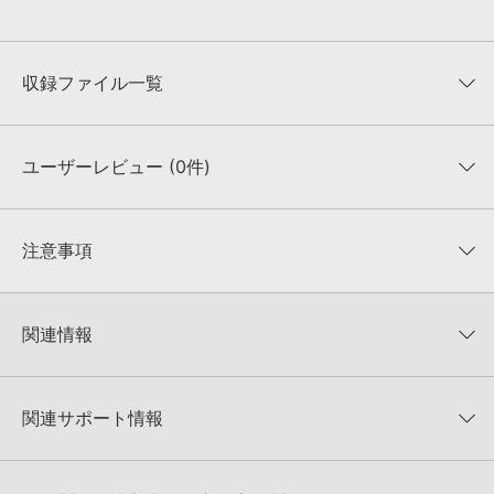
収録ファイル一覧
ユーザーレビュー (0件)
収録ファイル一覧
平均評価
0
★★★★★
注意事項
0
件の評価
KONTAKTフォーマットについて：
サンプルパック製品の
★5
0%
KONTAKTフォーマットは、
製品版KONTAKT（別売）
に読み込ん
関連情報
★4
0%
でお使いいただけます。無償版のKONTAKT PLAYERではお使いい
★3
0%
ただけませんので、ご注意ください。また、「ライブラリ・タブ」
DJ TOOLS 製品一覧
★2
0%
への表示にも対応しておりません。
★1
0%
関連サポート情報
BIG CHORDS VOL 2のサポート情報
4GBを超えるデータに関するご注意：
FAT32でフォーマットされた
HDDには、1ファイル4GBを超えるデータを格納することができま
レビューをもっと見る »
せん。データ容量が4GBを超えるダウンロード製品をご購入いただ
MIDI形式サンプルパックの追加方法
きます際には、NTFSやHFS＋でフォーマットされたHDDをご用意