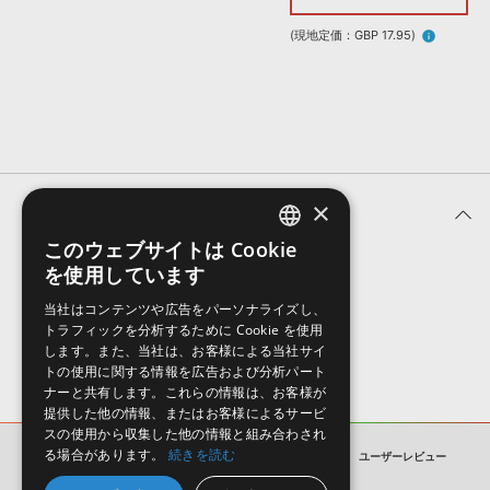
効果音 »
お問い合わせ »
無償のサウンド
管理ソフト
(現地定価：GBP 17.95)
info
BGM »
次世代型
ボーカル・エディタ
APS
映像のBGM・
セリフを音声分離
×
ユーザーレビュー (0件)
SLS
音素材の制作・
ライセンス提供
このウェブサイトは Cookie
ENGLISH
を使用しています
表示順
JAPANESE
当社はコンテンツや広告をパーソナライズし、
トラフィックを分析するために Cookie を使用
します。また、当社は、お客様による当社サイ
トの使用に関する情報を広告および分析パート
ナーと共有します。これらの情報は、お客様が
提供した他の情報、またはお客様によるサービ
スの使用から収集した他の情報と組み合わされ
る場合があります。
続きを読む
AXEL KARAKASIS TECHNO SYLENTH PRESETS
ユーザーレビュー