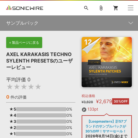
search
attach_file
shopping_cart
サンプルパック
初音ミク NT
鏡音リン・レン V4X
巡音ルカ V4X
MEIKO V3
製品一覧
« 製品ページに戻る
ソフト音源 »
KAITO V3
VOCALOID
TOONTRACK
SPITFIRE AUDIO
AXEL KARAKASIS TECHNO
VIENNA
EZ DRUMMER 3
SERUM
ライセンスフリーBGM
SYLENTH PRESETSのユーザ
プラグイン・エフェクト »
サンプルパックを試そう
ボーカル抜き出し
DUBSTEP
ジャンル
ーレビュー
キャンペーン »
ELECTRONICA
EDM
TRANCE
MUTANT
ROUTER.FM
平均評価
0
SONOCA
サンプルパック »
★★★★★
特集 »
製品サポート情報 »
メーカー
税込価格
0
ソフト音源
プラグイン・エフェクト
サンプルパック
件の評価
¥2,679
ソフトウェア／ツール »
30%OFF
¥3,828
ニュースレター »
DTMガイド »
ソフトウェア／ツール
DAW
効果音
BGM
★5
0%
133pt
音楽カード
製作サービス
フォーマット
★4
0%
DAW »
★3
0%
【Loopmasters】計57ブ
SONICWIREブログ »
FAQ »
ランドのサンプルパックが
★2
0%
楽曲配信流通
サービス
30%OFF！サマーセール！
★1
0%
ランキング
2026年8月14日(金)まで