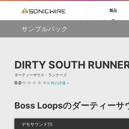
初音ミク NT
鏡音リン・レン V
製品
EZ DRUMMER 3
SERUM
ラ
ソフト音源 »
キャンペーン »
製品サポート情報 »
プラグ
特集 »
DTMガ
サンプルパック
音楽ダウンロードカード製作サービス
独立系ミ
ソフト音源
プラグ
製品一覧
【AudioThing】古典的なラテン・サウンドを収録した
VOCALOID4 ENGINE製品サポート
製品一覧
特集一覧
DTM初心
ービス
『LATIN PERCUSSION』が51％OFF！
EZ DRUMMER ENGINE製品サポート
楽器＆カテゴリ
カテゴリ
インタビ
サンプル
【HEAVYOCITY】サマーセール Reloaded！シネマティ
KONTAKT PLAYER 5製品サポート
メーカー
ック音源 / エフェクト最大75%OFF！
メーカー
TIPS記事
VIENNA INSTRUMENTS製品サポート
バーチャルシ
挿すだけでOK！今年1番売れてるリミッター『The God
エンジン
ランキン
APS
SLS
DIRTY SOUTH RUNNE
Particle』など、Cradle製品が20%OFF！
サウンド・ラ
ランキング
大迫力パーカッション&高品質オケ音源が最大50%OFF！
オーディオ・
Strezov Samplingサマーセール
BGMやセリフの抽出・削除を実現する音声
製品の仕様
サンプルパッ
ダーティーサウス・ランナーズ
分離サービス
規制作・
SONICWIREで有償製品ご購入の方に、エレピ音源
『WURSY』をプレゼント！
★★★★★
0.0
0
件の評価
»
DAW »
効果音 
Ableton Live
製品一覧
Boss Loopsのダーティ
Bitwig
カテゴリ
Cubase
メーカー
FL Studio
ランキン
デモサウンド(1)
SoundBridge
シングル