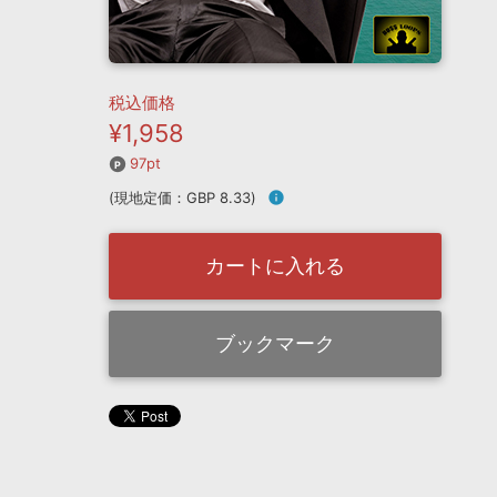
税込価格
¥1,958
97pt
(現地定価：GBP 8.33)
info
カートに入れる
ブックマーク