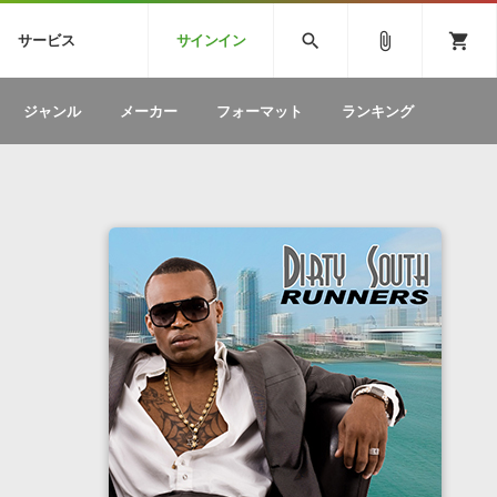
CK
SPITFIRE AUDIO
VIENNA
search
attach_file
shopping_cart
サービス
サインイン
BSTEP
ELECTRONICA
EDM
ソフトウェア／ツール »
SONICWIREブログ »
お問い合わせ »
ジャンル
メーカー
フォーマット
ランキング
のための無
ボーカルパートの制作が自由自在な、次世代
W
効果音
BGM
型ボーカル・エディタ
製品一覧
テクニカルサポート窓口
カテゴリ
製品購入前のご質問・ご相談
メーカー
ランキング