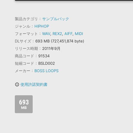
製品カテゴリ
サンプルパック
ジャンル
HIPHOP
フォーマット
WAV
,
REX2
,
AIFF
,
MIDI
DLサイズ
693 MB (727,451,874 byte)
リリース時期
2011年9月
商品コード
91534
短縮コード
BSLD002
メーカー
BOSS LOOPS
使用許諾契約書
info_outline
693
MB