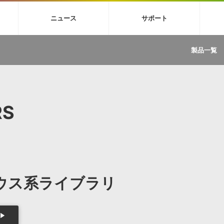
4X
巡音ルカ V4X
MEIKO V3
KAITO V3
VOCALOID
TOONTRA
ニュース
サポート
イセンスフリーBGM
サンプルパックを試そう
ボーカル抜き出し
DU
FAQ »
イン・エフェクト »
イド »
サンプルパック »
ニュースレター »
TRANCE
MUTANT
ROUTER.FM
SONOCA
製品一覧
サウンド素材の効率的な一元管理
ュージシャン向けの楽曲配信流通サ
Piapro Studio / Vocaloid4関連
イン・エフェクト
サンプルパック
ソフトウェア／ツール
DA
償ソフトウェア
者ガイド
製品一覧
バックナンバー一覧
初音ミク V4X関連
ュー一覧
パックを体験してみよう
ジャンル
購読のお申し込み
EZdrummer 3関連
一覧
メーカー
VIENNA関連
ンガー・ラインナップ
グ
フォーマット
RS
イセンシング・サービス
オンラインストアガイド
ランキング
プロセッシング・サービス
ヘルプ
や要件に応じたBGM/効果音の新
クを試そう！
ライセンス提供
BGM »
»
製品一覧
ーサウス系ライブラリ
ジャンル
メーカー
ランキング
グ
シングルBGM
効果音