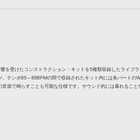
ossなどから影響を受けたコンストラクション・キットを5種類収録したライブラリ『
ンポ65～89BPMの間で収録されたキット内には各パートのWav／
の音源で鳴らすことも可能な仕様です。サウンド的には暴れること
。