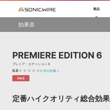
初音ミク NT
鏡音リン・レン V
製品
EZ DRUMMER 3
SERUM
ラ
ソフト音源 »
キャンペーン »
製品サポート情報 »
プラグ
特集 »
DTMガ
効果音
音楽ダウンロードカード製作サービス
独立系ミ
ソフト音源
プラグ
製品一覧
【50％OFF】Soundiron 期間限定セール！人気のクワイ
VOCALOID4 ENGINE製品サポート
製品一覧
特集一覧
DTM初心
ービス
ヤ音源、ストリングス音源が特別価格！
EZ DRUMMER ENGINE製品サポート
楽器＆カテゴリ
カテゴリ
インタビ
サンプル
Audiomodern Summer Sale！全製品35％OFF！
KONTAKT PLAYER 5製品サポート
メーカー
メーカー
TIPS記事
万物を創造するシンセ『Avenger 2』や拡張音源が
VIENNA INSTRUMENTS製品サポート
バーチャルシ
33％OFF！Vengeance Soundサマーセール！
エンジン
ランキン
APS
SLS
PREMIERE EDITION 6
サウンド・ラ
【AudioThing】古典的なラテン・サウンドを収録した
ランキング
『LATIN PERCUSSION』が51％OFF！
オーディオ・
BGMやセリフの抽出・削除を実現する音声
製品の仕様
【HEAVYOCITY】サマーセール Reloaded！シネマティ
サンプルパッ
プレミア・エディション６
分離サービス
規制作・
ック音源 / エフェクト最大75%OFF！
★★★★★
0.0
0
件の評価
»
DAW »
効果音 
SALE
Ableton Live
製品一覧
Bitwig
カテゴリ
定番ハイクオリティ総合効果
Cubase
メーカー
FL Studio
ランキン
SoundBridge
シングル