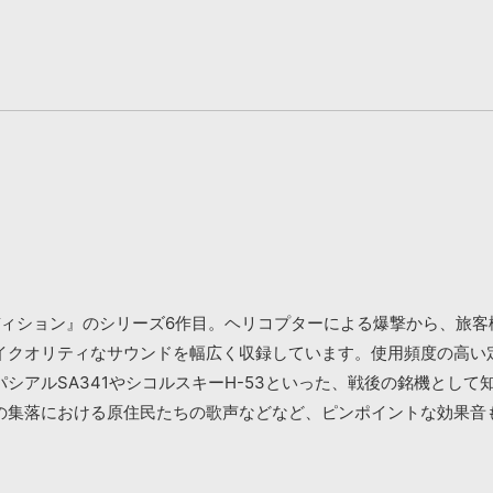
ディション』のシリーズ6作目。ヘリコプターによる爆撃から、旅
イクオリティなサウンドを幅広く収録しています。使用頻度の高い
シアルSA341やシコルスキーH-53といった、戦後の銘機とし
の集落における原住民たちの歌声などなど、ピンポイントな効果音