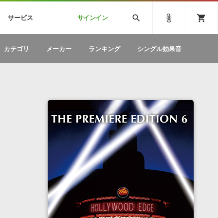
CK
SPITFIRE AUDIO
VIENNA
search
attach_file
shopping_cart
サービス
サインイン
BSTEP
ELECTRONICA
EDM
ソフトウェア／ツール »
SONICWIREブログ »
お問い合わせ »
カテゴリ
メーカー
ランキング
シングル効果音
のための無
ボーカルパートの制作が自由自在な、次世代
W
効果音
BGM
型ボーカル・エディタ
製品一覧
テクニカルサポート窓口
カテゴリ
製品購入前のご質問・ご相談
メーカー
ランキング