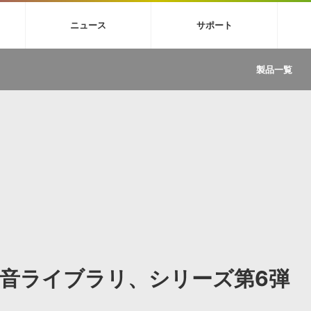
4X
巡音ルカ V4X
MEIKO V3
KAITO V3
VOCALOID
TOONTRA
ニュース
サポート
イセンスフリーBGM
サンプルパックを試そう
ボーカル抜き出し
DU
FAQ »
イン・エフェクト »
イド »
サンプルパック »
ニュースレター »
TRANCE
MUTANT
ROUTER.FM
SONOCA
製品一覧
サウンド素材の効率的な一元管理
ュージシャン向けの楽曲配信流通サ
Piapro Studio / Vocaloid4関連
イン・エフェクト
サンプルパック
ソフトウェア／ツール
DA
償ソフトウェア
者ガイド
製品一覧
バックナンバー一覧
初音ミク V4X関連
ュー一覧
パックを体験してみよう
ジャンル
購読のお申し込み
EZdrummer 3関連
一覧
メーカー
VIENNA関連
ンガー・ラインナップ
グ
フォーマット
イセンシング・サービス
オンラインストアガイド
ランキング
プロセッシング・サービス
ヘルプ
や要件に応じたBGM/効果音の新
クを試そう！
ライセンス提供
BGM »
»
製品一覧
ジャンル
音ライブラリ、シリーズ第6弾
メーカー
ランキング
グ
シングルBGM
効果音