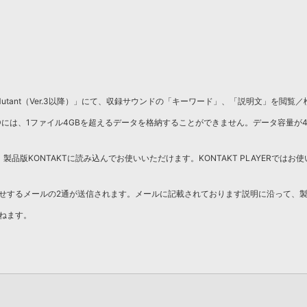
tant（Ver.3以降）」にて、収録サウンドの「キーワード」、「説明文」を閲覧
DDには、1ファイル4GBを超えるデータを格納することができません。データ容量が
製品版KONTAKTに読み込んでお使いいただけます。KONTAKT PLAYERではお使
せするメールの2通が送信されます。メールに記載されております説明に沿って、
ねます。