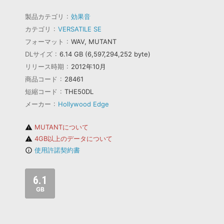
製品カテゴリ
効果音
カテゴリ
VERSATILE SE
フォーマット
WAV, MUTANT
DLサイズ
6.14 GB (6,597,294,252 byte)
リリース時期
2012年10月
商品コード
28461
短縮コード
THE50DL
メーカー
Hollywood Edge
MUTANTについて
warning
4GB以上のデータについて
warning
使用許諾契約書
info_outline
6.1
GB