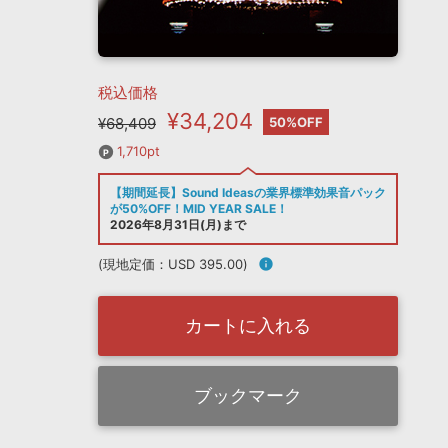
税込価格
¥34,204
¥68,409
50%OFF
1,710pt
【期間延長】Sound Ideasの業界標準効果音パック
が50%OFF！MID YEAR SALE！
2026年8月31日(月)まで
(現地定価：USD 395.00)
info
カートに入れる
ブックマーク