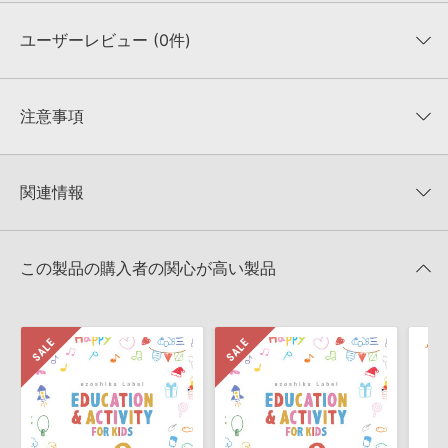
説明文
ジャンル/楽器
ユーザーレビュー (0件)
1
Greensleeves : anon
中世の民謡。楽しげなダンス会を思わせるような、美しいメロディと軽快なテンポが印象的な1曲。
1:16
¥1,250
平均評価
0
★★★★★
注意事項
0
件の評価
2
Tandernaken : anon
MUTANTについて：
本製品に付属のサウンド一元管理ソフトウェア「Mutant（Ver.3以
ヘンリー8世が編曲したとも伝えられる、ヨーロッパでは広く知られたトラディッショナル。
降）」にて、収録サウンドの「キーワード」、「説明文」を閲覧／検索いただけます。
★5
0%
3:04
¥1,450
関連情報
★4
0%
4GBを超えるデータに関するご注意：
FAT32でフォーマットされたHDDには、1ファイル
4GBを超えるデータを格納することができません。データ容量が4GBを超えるダウンロ
★3
0%
ード製品をご購入いただきます際には、NTFSやHFS＋でフォーマットされたHDDをご用
AKM 製品一覧
★2
0%
3
Kemp's Jig : Will Kemp was a Shakespearian actor
意いただく必要がございます。
★1
0%
この製品の購入者の関心が高い製品
シェイクスピア劇の音楽。生き生きとした表情で活発に動き回る当時の人々を思わせるような楽しげな1曲。
KONTAKTフォーマットについて：
本製品のKONTAKTフォーマットは、製品版
1:22
¥1,250
KONTAKTに読み込んでお使いいただけます。KONTAKT PLAYERではお使いいただけま
レビューをもっと見る »
せんので、ご注意ください。また、Add Library機能による「ライブラリ・タブ」表示に
も対応しておりません。
製品の購入手続き完了後、受注確認メールとシリアルナンバーをお知らせするメールの2
4
King's Pavan : anon, a slow statelydance
通が送信されます。メールに記載されております説明に沿って、製品のダウンロード／
中世の民謡。優雅な暮らしをイメージさせるスロー・ダンス・ナンバー。
導入を行って下さい。
2:18
¥1,450
ダウンロード製品という性質上、一切の返品・返金はお受け付け致しかねます。