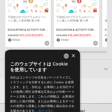
5
Scotch Brawl : anon, the brawl was a popular dance
中世の民謡。16世紀に流行したポピュラー・ダンス・ソング。
1:13
¥1,250
子供向けのプログラムやイベン
子供向けのプログラムやイベン
「ク
トに適したBGM集 第３弾
トに適したBGM集 第２弾
造性
6
Shooting of the Guns Pavan : anon
EDUCATION & ACTIVITY FOR KIDS VOL 3
EDUCATION & ACTIVITY FOR KIDS VOL 2
CREA
中世の民謡。暗く重たい雰囲気に包まれた、悲しげな1曲。
¥28,600
¥20,020(30%OFF)
¥26,400
¥18,480(30%OFF)
¥17,6
1:58
¥1,250
600pt
554pt
5
×
7
Staines Morris : anon
中世の民謡。軽やかな初期モリスダンスを描いた1曲。
このウェブサイトは Cookie
2:00
¥1,250
ENGLISH
関連製品
を使用しています
JAPANESE
当社はコンテンツや広告をパーソナライズし、
8
Watkins Ale : anon
トラフィックを分析するために Cookie を使用
中世の民謡。ルネッサンス期の華やかさを感じさせる優雅な楽曲。
します。また、当社は、お客様による当社サイ
1:27
¥1,250
トの使用に関する情報を広告および分析パート
ナーと共有します。これらの情報は、お客様が
提供した他の情報、またはお客様によるサービ
スの使用から収集した他の情報と組み合わされ
9
Canzon : Simpson 1582-1625
る場合があります。
続きを読む
BGM
AKM51 MUSIC FROM THE PAST
軽やかなメロディが心地よいカンツォーネ。