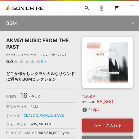
search
attach_file
shopping_cart
BGM
AKM51 MUSIC FROM THE
初音ミク NT
鏡音リン・レン V4X
巡音ルカ V4X
MEIKO V3
製品一覧
ソフト音源 »
PAST
KAITO V3
VOCALOID
TOONTRACK
SPITFIRE AUDIO
AKM51 ミュージック・フロム・ザ・パスト
VIENNA
EZ DRUMMER 3
SERUM
ライセンスフリーBGM
★★★★★
0.0
0
»
プラグイン・エフェクト »
サンプルパックを試そう
ボーカル抜き出し
DUBSTEP
ジャンル
キャンペーン »
どこか懐かしいクラシカルなサウンド
ELECTRONICA
EDM
TRANCE
MUTANT
ROUTER.FM
に満ちたBGMコレクション
SONOCA
サンプルパック »
特集 »
製品サポート情報 »
メーカー
16
収録数
トラック
税込価格
ソフト音源
プラグイン・エフェクト
サンプルパック
¥8,360
ソフトウェア／ツール »
¥23,210
ニュースレター »
製品カテゴリ
BGM
DTMガイド »
418pt
ソフトウェア／ツール
DAW
効果音
BGM
音楽カード
製作サービス
ランキング
ジャンル
CLASSIC
,
WORLD
,
GAME
DAW »
SONICWIREブログ »
フォーマット
WAV, MUTANT
カートに入れる
FAQ »
楽曲配信流通
サービス
DLサイズ
441 MB (462,816,092 byte)
シングルBGM