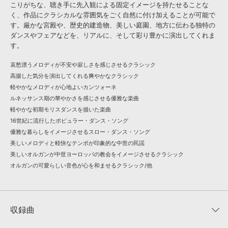
こりがちな、聴き手に先入観による固定イメージを持たせることな
く、作品にクラシカルな雰囲気をごく自然に付け加えることが可能で
す。厳かな宮殿や、歴史的建造物、美しい庭園、地方に伝わる独特の
ダンスやフェアなどを、リアルに、そして彩り豊かに演出してくれま
す。
哀愁漂うメロディが不安や寂しさを感じさせるクラシック
高揚した気分を演出してくれる爽やかなクラシック
軽やかなメロディが心地よいカンツォーネ
ルネッサンス期の華やかさを感じさせる優雅な楽曲
軽やかな初期モリスダンスを描いた楽曲
16世紀に流行したポピュラー・ダンス・ソング
優雅な暮らしをイメージさせるスロー・ダンス・ソング
美しいメロディと軽快なテンポが印象的な中世の民謡
美しいオルガンが中世ヨーロッパの教会をイメージさせるクラシック
オルガンの可愛らしい音色が心を和ませるクラシック/他
収録曲