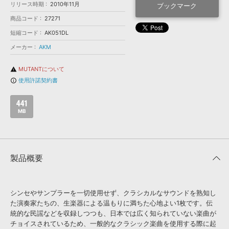
効果音 »
リリース時期
2010年11月
ブックマーク
お問い合わせ »
無償のサウンド
管理ソフト
商品コード
27271
BGM »
短縮コード
AK051DL
次世代型
ボーカル・エディタ
メーカー
AKM
MUTANTについて
warning
APS
映像のBGM・
セリフを音声分離
使用許諾契約書
info_outline
441
SLS
音素材の制作・
ライセンス提供
MB
製品概要
シンセやサンプラーを一切使用せず、クラシカルなサウンドを熟知し
た演奏家たちの、生楽器による温もりに満ちた心地よい1枚です。伝
統的な民謡などを収録しつつも、日本では広く知られていない楽曲が
チョイスされているため、一般的なクラシック楽曲を使用する際に起