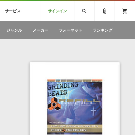
CK
SPITFIRE AUDIO
VIENNA
search
attach_file
shopping_cart
サービス
サインイン
BSTEP
ELECTRONICA
EDM
ソフトウェア／ツール »
SONICWIREブログ »
お問い合わせ »
ジャンル
メーカー
フォーマット
ランキング
のための無
ボーカルパートの制作が自由自在な、次世代
W
効果音
BGM
型ボーカル・エディタ
製品一覧
テクニカルサポート窓口
カテゴリ
製品購入前のご質問・ご相談
メーカー
ランキング