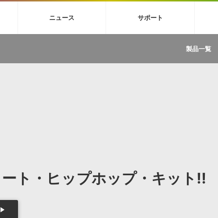
4X
巡音ルカ V4X
MEIKO V3
KAITO V3
VOCALOID
TOONTRA
ニュース
サポート
イセンスフリーBGM
サンプルパックを試そう
ボーカル抜き出し
DU
FAQ »
イン・エフェクト »
イド »
サンプルパック »
ニュースレター »
TRANCE
MUTANT
ROUTER.FM
SONOCA
製品一覧
サウンド素材の効率的な一元管理
ュージシャン向けの楽曲配信流通サ
Piapro Studio / Vocaloid4関連
イン・エフェクト
サンプルパック
ソフトウェア／ツール
DA
償ソフトウェア
者ガイド
製品一覧
バックナンバー一覧
初音ミク V4X関連
ュー一覧
パックを体験してみよう
ジャンル
購読のお申し込み
EZdrummer 3関連
一覧
メーカー
VIENNA関連
ンガー・ラインナップ
グ
フォーマット
イセンシング・サービス
オンラインストアガイド
ランキング
プロセッシング・サービス
ヘルプ
や要件に応じたBGM/効果音の新
クを試そう！
ライセンス提供
BGM »
»
製品一覧
リート・ヒップホップ・キット!!
ジャンル
メーカー
ランキング
グ
シングルBGM
効果音