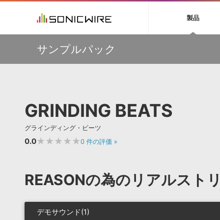
初音ミク NT
鏡音リン・レン V
製品
EZ DRUMMER 3
SERUM
ラ
ソフト音源 »
キャンペーン »
製品サポート情報 »
プラグ
特集 »
DTMガ
サンプルパック
音楽ダウンロードカード製作サービス
独立系ミ
ソフト音源
プラグ
製品一覧
Audiomodern Summer Sale！全製品35％OFF！
VOCALOID4 ENGINE製品サポート
製品一覧
特集一覧
DTM初心
ービス
万物を創造するシンセ『Avenger 2』や拡張音源が
EZ DRUMMER ENGINE製品サポート
楽器＆カテゴリ
カテゴリ
インタビ
サンプル
33％OFF！Vengeance Soundサマーセール！
KONTAKT PLAYER 5製品サポート
メーカー
メーカー
TIPS記事
【AudioThing】古典的なラテン・サウンドを収録した
VIENNA INSTRUMENTS製品サポート
バーチャルシ
『LATIN PERCUSSION』が51％OFF！
エンジン
ランキン
APS
SLS
GRINDING BEATS
サウンド・ラ
【HEAVYOCITY】サマーセール Reloaded！シネマティ
ランキング
ック音源 / エフェクト最大75%OFF！
オーディオ・
BGMやセリフの抽出・削除を実現する音声
製品の仕様
ウクレレなど”夏”を感じるAmple Soundの音源が最大
サンプルパッ
グラインディング・ビーツ
分離サービス
規制作・
45％OFF！3製品がお得に手に入るバンドルも販売中！
★★★★★
0.0
0
件の評価
»
DAW »
効果音 
Ableton Live
製品一覧
REASONの為のリアルスト
Bitwig
カテゴリ
Cubase
メーカー
FL Studio
ランキン
デモサウンド(1)
SoundBridge
シングル