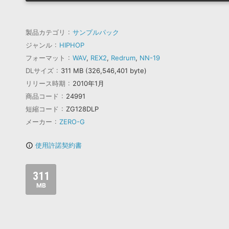
製品カテゴリ
サンプルパック
ジャンル
HIPHOP
フォーマット
WAV
,
REX2
,
Redrum
,
NN-19
DLサイズ
311 MB (326,546,401 byte)
リリース時期
2010年1月
商品コード
24991
短縮コード
ZG128DLP
メーカー
ZERO-G
使用許諾契約書
info_outline
311
MB