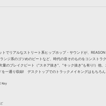
でリアルなストリート系ヒップホップ・サウンドが、REASON NN19
グランジ系のゴツめのビートなど、時代の音そのものをコンストラ
大量のブレイクビート（"スネア抜き"、"キック抜き"も有り!）他
ドを一通り収録! デスクトップでのトラックメイキングはもちろ
 Key
など