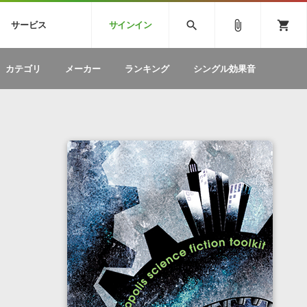
CK
SPITFIRE AUDIO
VIENNA
search
attach_file
shopping_cart
サービス
サインイン
BSTEP
ELECTRONICA
EDM
ソフトウェア／ツール »
SONICWIREブログ »
お問い合わせ »
カテゴリ
メーカー
ランキング
シングル効果音
のための無
ボーカルパートの制作が自由自在な、次世代
W
効果音
BGM
型ボーカル・エディタ
製品一覧
テクニカルサポート窓口
カテゴリ
製品購入前のご質問・ご相談
メーカー
ランキング