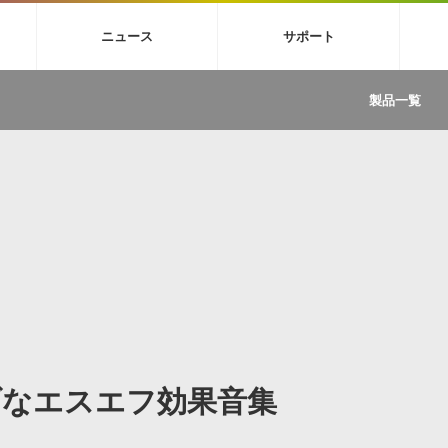
4X
巡音ルカ V4X
MEIKO V3
KAITO V3
VOCALOID
TOONTRA
ニュース
サポート
イセンスフリーBGM
サンプルパックを試そう
ボーカル抜き出し
DU
FAQ »
イン・エフェクト »
イド »
サンプルパック »
ニュースレター »
TRANCE
MUTANT
ROUTER.FM
SONOCA
製品一覧
サウンド素材の効率的な一元管理
ュージシャン向けの楽曲配信流通サ
Piapro Studio / Vocaloid4関連
イン・エフェクト
サンプルパック
ソフトウェア／ツール
DA
償ソフトウェア
者ガイド
製品一覧
バックナンバー一覧
初音ミク V4X関連
ュー一覧
パックを体験してみよう
ジャンル
購読のお申し込み
EZdrummer 3関連
一覧
メーカー
VIENNA関連
ンガー・ラインナップ
グ
フォーマット
イセンシング・サービス
オンラインストアガイド
ランキング
プロセッシング・サービス
ヘルプ
や要件に応じたBGM/効果音の新
クを試そう！
ライセンス提供
BGM »
»
製品一覧
ジャンル
ブなエスエフ効果音集
メーカー
ランキング
グ
シングルBGM
効果音