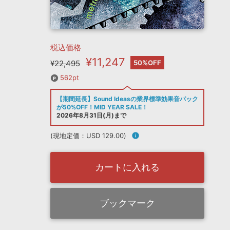
税込価格
¥11,247
¥22,495
50%OFF
562pt
【期間延長】Sound Ideasの業界標準効果音パック
が50%OFF！MID YEAR SALE！
2026年8月31日(月)まで
(現地定価：USD 129.00)
info
カートに入れる
ブックマーク