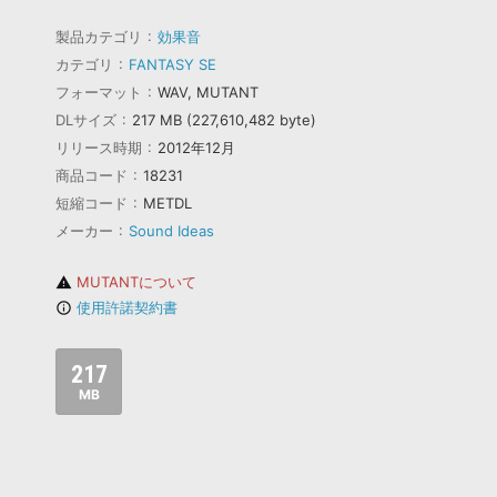
製品カテゴリ
効果音
カテゴリ
FANTASY SE
フォーマット
WAV, MUTANT
DLサイズ
217 MB (227,610,482 byte)
リリース時期
2012年12月
商品コード
18231
短縮コード
METDL
メーカー
Sound Ideas
MUTANTについて
warning
使用許諾契約書
info_outline
217
MB