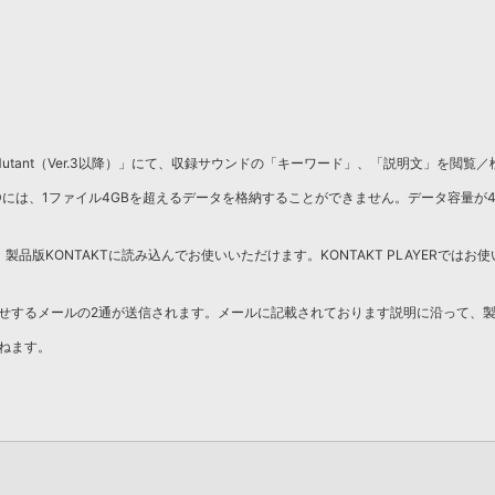
tant（Ver.3以降）」にて、収録サウンドの「キーワード」、「説明文」を閲覧
DDには、1ファイル4GBを超えるデータを格納することができません。データ容量が
製品版KONTAKTに読み込んでお使いいただけます。KONTAKT PLAYERではお使
せするメールの2通が送信されます。メールに記載されております説明に沿って、
ねます。