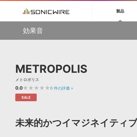
初音ミク NT
鏡音リン・レン V
製品
EZ DRUMMER 3
SERUM
ラ
ソフト音源 »
キャンペーン »
製品サポート情報 »
プラグ
特集 »
DTMガ
効果音
音楽ダウンロードカード製作サービス
独立系ミ
ソフト音源
プラグ
製品一覧
【Wavetick】幅広いジャンルのサンプルパックが
VOCALOID4 ENGINE製品サポート
製品一覧
特集一覧
DTM初心
ービス
30%OFF！サマーセール第2弾！
EZ DRUMMER ENGINE製品サポート
楽器＆カテゴリ
カテゴリ
インタビ
サンプル
多彩で精度の高いコンプレッション・サウンドを実現する
KONTAKT PLAYER 5製品サポート
メーカー
『Fuse Compressor』が50％OFF
メーカー
TIPS記事
VIENNA INSTRUMENTS製品サポート
バーチャルシ
【33%OFF】オーディオに揺らぎを与えるローファイ・エ
エンジン
ランキン
APS
SLS
METROPOLIS
フェクト『Pitch Dropout 2』発売記念セール！
サウンド・ラ
ランキング
【最大65％OFF】IK Multimedia 各種プロモーション実施
オーディオ・
中！
BGMやセリフの抽出・削除を実現する音声
製品の仕様
サンプルパッ
メトロポリス
分離サービス
規制作・
【期間延長】Sound Ideasの業界標準効果音パックが
50%OFF！MID YEAR SALE！
★★★★★
0.0
0
件の評価
»
DAW »
効果音 
SALE
Ableton Live
製品一覧
Bitwig
カテゴリ
未来的かつイマジネイティ
Cubase
メーカー
FL Studio
ランキン
SoundBridge
シングル