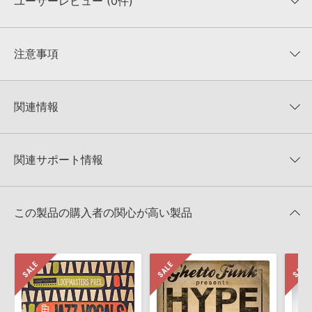
ユーザーレビュー (0件)
収録ファイル一覧
平均評価
0
★★★★★
注意事項
0
件の評価
KONTAKTフォーマットについて：
サンプルパック製品の
★5
0%
KONTAKTフォーマットは、
製品版KONTAKT（別売）
に読み込ん
関連情報
★4
0%
でお使いいただけます。無償版のKONTAKT PLAYERではお使いい
★3
0%
ただけませんので、ご注意ください。また、「ライブラリ・タブ」
ZERO-G 製品一覧
★2
0%
への表示にも対応しておりません。
★1
0%
関連サポート情報
VOCAL XTCのサポート情報
4GBを超えるデータに関するご注意：
FAT32でフォーマットされた
HDDには、1ファイル4GBを超えるデータを格納することができま
レビューをもっと見る »
せん。データ容量が4GBを超えるダウンロード製品をご購入いただ
Snapshotsのインストール方法
きます際には、NTFSやHFS＋でフォーマットされたHDDをご用意
この製品の購入者の関心が高い製品
いただく必要がございます。
2024.09.11
製品の購入手続き完了後、受注確認メールとシリアルナンバーをお
マークのついた情報は、該当する製品のご購入ユーザー様専用となって
知らせするメールの2通が送信されます。メールに記載されており
おります。ご覧頂くには、該当する製品をご購入頂く必要がございます。
ます説明に沿って、製品のダウンロード／導入を行って下さい。
サンプルパック製品には、原則として日本語版操作マニュアルをご
VOCAL XTCのサポート情報
用意しておりません。ご購入後のご不明点や詳細に関するお問い合