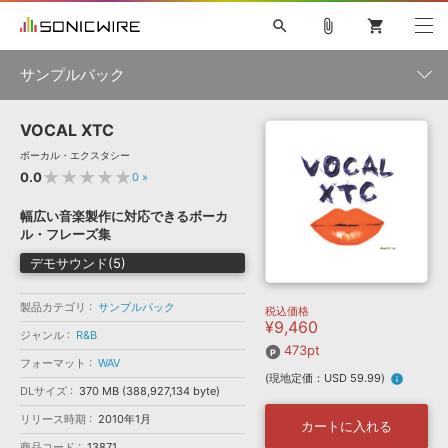
search
attach_file
shopping_cart
サンプルパック
VOCAL XTC
初音ミク NT
鏡音リン・レン V4X
巡音ルカ V4X
MEIKO V3
製品一覧
ソフト音源 »
ボーカル・エクスタシー
KAITO V3
VOCALOID
TOONTRACK
SPITFIRE AUDIO
★★★★★
0.0
0
»
VIENNA
EZ DRUMMER 3
SERUM
ライセンスフリーBGM
プラグイン・エフェクト »
サンプルパックを試そう
ボーカル抜き出し
DUBSTEP
ジャンル
幅広い音楽製作に対応できるボーカ
キャンペーン »
ル・フレーズ集
ELECTRONICA
EDM
TRANCE
MUTANT
ROUTER.FM
デモサウンド(5)
SONOCA
サンプルパック »
特集 »
製品サポート情報 »
メーカー
製品カテゴリ
サンプルパック
税込価格
ソフト音源
プラグイン・エフェクト
サンプルパック
¥9,460
ソフトウェア／ツール »
ジャンル
R&B
ニュースレター »
DTMガイド »
473pt
ソフトウェア／ツール
DAW
効果音
BGM
音楽カード
製作サービス
フォーマット
WAV
フォーマット
(現地定価：USD 59.99)
info
DAW »
DLサイズ
370 MB (388,927,134 byte)
SONICWIREブログ »
FAQ »
リリース時期
2010年1月
楽曲配信流通
サービス
カートに入れる
ランキング
商品コード
13871