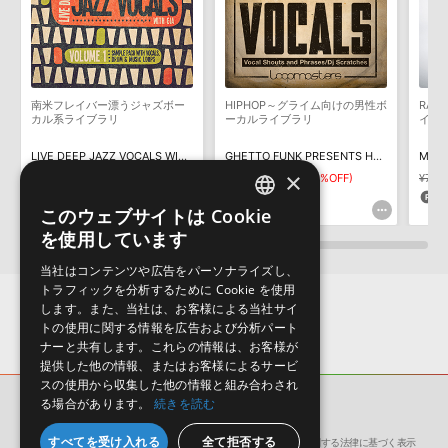
わせなどは
テクニカルサポート
までご連絡ください。
デモソングは、製品収録サウンドを使ってできることを紹介するた
めのデモンストレーション用の楽曲です。原則として、デモソング
そのものをお使いいただくことはできません。また、デモソングを
構成する全てのサウンドが、サンプルパックに含まれていることを
南米フレイバー漂うジャズボー
HIPHOP～グライム向けの男性ボ
RAP
保証するものではありません。
カル系ライブラリ
ーカルライブラリ
イア
ダウンロード製品という性質上、一切の返品・返金はお受け付け致
LIVE DEEP JAZZ VOCALS WITH GIA
GHETTO FUNK PRESENTS HYPE VOCALS
MIAM
しかねます。
×
¥7,436
¥5,205(30%OFF)
¥6,380
¥4,466(30%OFF)
¥7,4
260pt
223pt
1
このウェブサイトは Cookie
ENGLISH
を使用しています
JAPANESE
当社はコンテンツや広告をパーソナライズし、
トラフィックを分析するために Cookie を使用
します。また、当社は、お客様による当社サイ
トの使用に関する情報を広告および分析パート
ナーと共有します。これらの情報は、お客様が
提供した他の情報、またはお客様によるサービ
スの使用から収集した他の情報と組み合わされ
る場合があります。
続きを読む
サンプルパック
VOCAL XTC
すべてを受け入れる
全て拒否する
会社概要
環境保護（CSR）への取り組み
特定商取引に関する法律に基づく表示