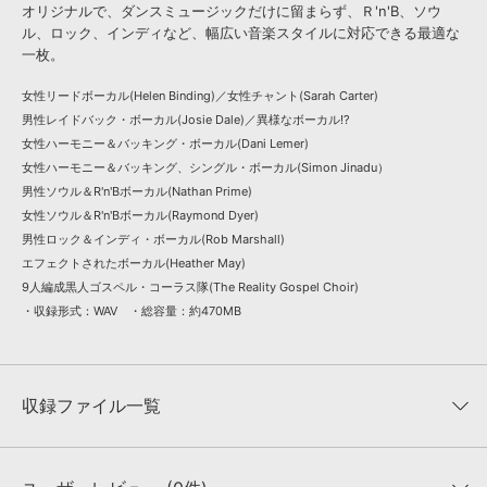
オリジナルで、ダンスミュージックだけに留まらず、Ｒ'n'B、ソウ
ル、ロック、インディなど、幅広い音楽スタイルに対応できる最適な
一枚。
女性リードボーカル(Helen Binding)／女性チャント(Sarah Carter)
男性レイドバック・ボーカル(Josie Dale)／異様なボーカル!?
女性ハーモニー＆バッキング・ボーカル(Dani Lemer)
女性ハーモニー＆バッキング、シングル・ボーカル(Simon Jinadu）
男性ソウル＆R'n'Bボーカル(Nathan Prime)
女性ソウル＆R'n'Bボーカル(Raymond Dyer)
男性ロック＆インディ・ボーカル(Rob Marshall)
エフェクトされたボーカル(Heather May)
9人編成黒人ゴスペル・コーラス隊(The Reality Gospel Choir)
・収録形式：WAV ・総容量：約470MB
収録ファイル一覧