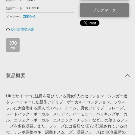
効果音 »
お問い合わせ »
短縮コード
XTCDLP
無償のサウンド
管理ソフト
ブックマーク
メーカー
ZERO-G
BGM »
次世代型
ボーカル・エディタ
使用許諾契約書
info_outline
370
APS
映像のBGM・
セリフを音声分離
MB
SLS
音素材の制作・
ライセンス提供
製品概要
UKでサイコーに注目を浴びている男女9人のセッション・シンガー達
をフｨーチャーした新作アドリブ・ボーカル・コレクション。ソウル
フルに大合唱する黒人ゴスペル・チーム、男女アドリブ・フレーズ、
レイドバック・ボーカル、メロディ、ハーモニー、バッキングボーカ
ル、エフェクトボーカル、エスニック・チャントなど… の使えるフレ
ーズを多数収録。また、フレーズには適切なKEYが記載されているの
で、テンポ調整やキー調整もスムーズ。収録フレーズは100%最新の