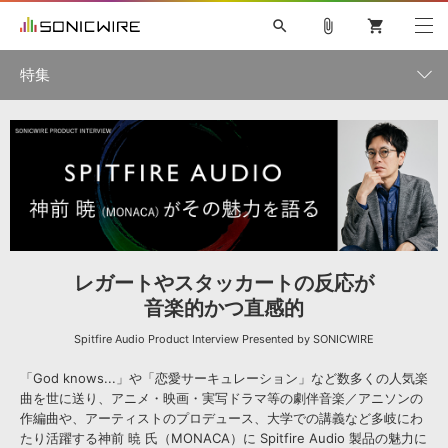
search
attach_file
shopping_cart
特集
初音ミク NT
鏡音リン・レン V4X
巡音ルカ V4X
MEIKO V3
特集一覧
ソフト音源 »
KAITO V3
VOCALOID
TOONTRACK
SPITFIRE AUDIO
VIENNA
EZ DRUMMER 3
SERUM
ライセンスフリーBGM
プラグイン・エフェクト »
サンプルパックを試そう
ボーカル抜き出し
DUBSTEP
インタビュー一覧
キャンペーン »
ELECTRONICA
EDM
TRANCE
MUTANT
ROUTER.FM
SONOCA
サンプルパック »
特集 »
レガートやスタッカートの反応が
製品サポート情報 »
音楽的かつ直感的
ソフト音源
プラグイン・エフェクト
サンプルパック
ソフトウェア／ツール »
ニュースレター »
Spitfire Audio Product Interview Presented by SONICWIRE
DTMガイド »
ソフトウェア／ツール
DAW
効果音
BGM
音楽カード
製作サービス
「God knows...」や「恋愛サーキュレーション」など数多くの人気楽
DAW »
SONICWIREブログ »
曲を世に送り、アニメ・映画・実写ドラマ等の劇伴音楽／アニソンの
FAQ »
作編曲や、アーティストのプロデュース、大学での講義など多岐にわ
楽曲配信流通
サービス
たり活躍する神前 暁 氏（MONACA）に Spitfire Audio 製品の魅力に