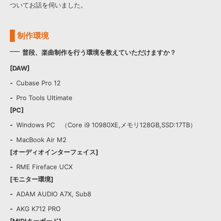
効果音 »
ついてお話を伺いました。
お問い合わせ »
無償のサウンド
管理ソフト
BGM »
制作環境
次世代型
ボーカル・エディタ
普段、楽曲制作を行う環境を教えていただけますか？
[DAW]
APS
映像のBGM・
セリフを音声分離
Cubase Pro 12
Pro Tools Ultimate
SLS
音素材の制作・
ライセンス提供
[PC]
Windows PC （Core i9 10980XE,メモリ128GB,SSD:17TB）
MacBook Air M2
[オーディオインターフェイス]
RME Fireface UCX
[モニター環境]
ADAM AUDIO A7X, Sub8
AKG K712 PRO