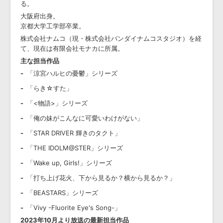
る。
大阪府出身。
京都大学工学部卒業。
株式会社ナムコ（現・株式会社バンダイナムコスタジオ）を経
て、現在は有限会社モナカに所属。
主な担当作品
「涼宮ハルヒの憂鬱」シリーズ
「らき☆すた」
「<物語>」シリーズ
「俺の妹がこんなに可愛いわけがない」
「STAR DRIVER 輝きのタクト」
「THE IDOLM@STER」シリーズ
「Wake up, Girls!」シリーズ
「打ち上げ花火、下から見るか？横から見るか？」
「BEASTARS」シリーズ
「Vivy -Fluorite Eye's Song-」
2023年10月より放送の最新担当作品