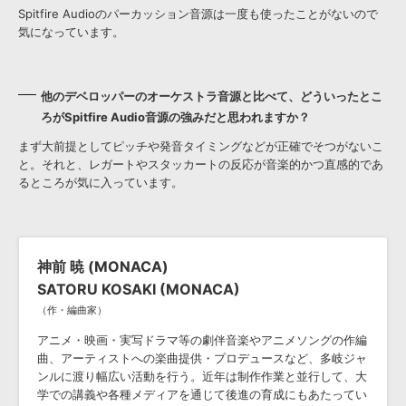
Spitfire Audioのパーカッション音源は一度も使ったことがないので
気になっています。
他のデベロッパーのオーケストラ音源と比べて、どういったとこ
ろがSpitfire Audio音源の強みだと思われますか？
まず大前提としてピッチや発音タイミングなどが正確でそつがないこ
と。それと、レガートやスタッカートの反応が音楽的かつ直感的であ
るところが気に入っています。
神前 暁 (MONACA)
SATORU KOSAKI (MONACA)
（作・編曲家）
アニメ・映画・実写ドラマ等の劇伴音楽やアニメソングの作編
曲、アーティストへの楽曲提供・プロデュースなど、多岐ジャ
ンルに渡り幅広い活動を行う。近年は制作作業と並行して、大
学での講義や各種メディアを通じて後進の育成にもあたってい