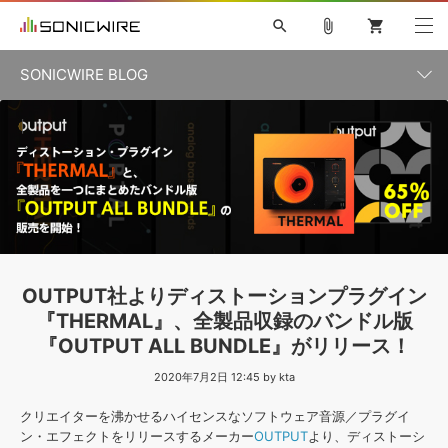
search
attach_file
shopping_cart
SONICWIRE BLOG
初音ミク V4X
鏡音リン・レン V4X
巡音ルカ V4X
カテゴリ一覧
ソフト音源 »
ボーカル抜き出し
MEIKO V3
KAITO V3
MASSIVE
SYLENTH1
VOCALOID
VIENNA
ライセンスフリーBGM
プラグイン・エフェクト »
記事一覧
TOONTRACK
サンプルパックを試そう
MUTANT
キャンペーン »
シネマティック音源特集
EZdrummer2
KOTO NATION
DUBSTEP
ELECTRONICA
EDM
TRANCE
ROUTER.FM
サンプルパック »
特集 »
製品サポート情報 »
OUTPUT社よりディストーションプラグイン
ソフト音源
プラグイン・エフェクト
サンプルパック
『THERMAL』、全製品収録のバンドル版
ソフトウェア／ツール »
ニュースレター »
『OUTPUT ALL BUNDLE』がリリース！
DTMガイド »
ソフトウェア／ツール
DAW
効果音
BGM
音楽カード
製作サービス
2020年7月2日 12:45 by kta
DAW »
SONICWIREブログ »
FAQ »
クリエイターを沸かせるハイセンスなソフトウェア音源／プラグイ
楽曲配信流通
サービス
ン・エフェクトをリリースするメーカー
OUTPUT
より、ディストーシ