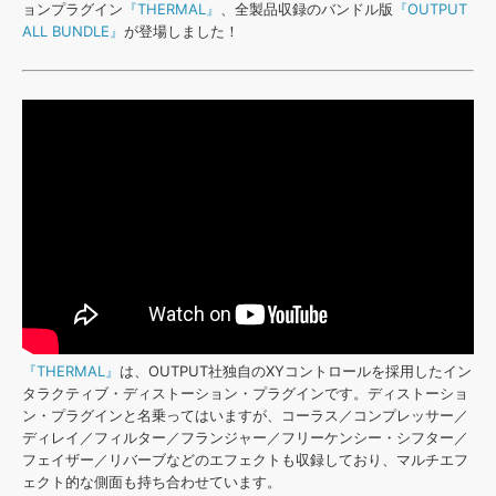
効果音 »
ョンプラグイン
『THERMAL』
、全製品収録のバンドル版
『OUTPUT
お問い合わせ »
ALL BUNDLE』
が登場しました！
無償のサウンド
管理ソフト
BGM »
次世代型
ボーカル・エディタ
APS
映像のBGM・
セリフを音声分離
SLS
音素材の制作・
ライセンス提供
『THERMAL』
は、OUTPUT社独自のXYコントロールを採用したイン
タラクティブ・ディストーション・プラグインです。ディストーショ
ン・プラグインと名乗ってはいますが、コーラス／コンプレッサー／
ディレイ／フィルター／フランジャー／フリーケンシー・シフター／
フェイザー／リバーブなどのエフェクトも収録しており、マルチエフ
ェクト的な側面も持ち合わせています。