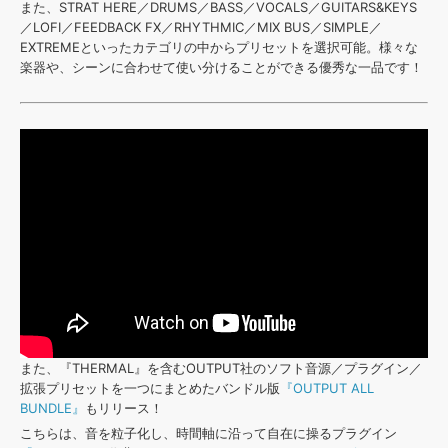
また、STRAT HERE／DRUMS／BASS／VOCALS／GUITARS&KEYS
／LOFI／FEEDBACK FX／RHYTHMIC／MIX BUS／SIMPLE／
EXTREMEといったカテゴリの中からプリセットを選択可能。様々な
楽器や、シーンに合わせて使い分けることができる優秀な一品です！
また、『THERMAL』を含むOUTPUT社のソフト音源／プラグイン／
拡張プリセットを一つにまとめたバンドル版
『OUTPUT ALL
BUNDLE』
もリリース！
こちらは、音を粒子化し、時間軸に沿って自在に操るプラグイン