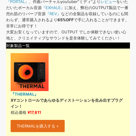
『PORTAL』
、作曲バーチャルyoutuber“ミディ”より
レビュー
をいた
だいたボーカル音源
『EXHALE』
に加え、弊社のOUTPUT製品で一番
売れ筋のリバーブ音源
『REV』
などの全製品を収録しているのにも関
わらず、通常購入されるより
65%OFF
で手に入れることができます。
非常にお得です！
大変お安くなっていますので、OUTPUT でしか体験できない使い心
地と、クリエイティブなサウンドを是非体験してみてください！
対象製品一覧
『THERMAL』
XYコントロールであらゆるディストーションを生み出すプラグ
イン！
税込価格
¥17,611
THERMALを購入する »