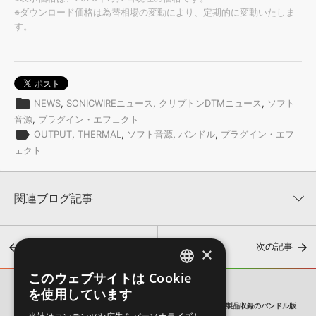
※ダウンロード価格は為替相場の変動により、定期的に変動いたしま
す。
folder
NEWS
,
SONICWIREニュース
,
クリプトンDTMニュース
,
ソフト
音源
,
プラグイン・エフェクト
label
OUTPUT
,
THERMAL
,
ソフト音源
,
バンドル
,
プラグイン・エフ
ェクト
関連ブログ記事
前の記事
次の記事
×
このウェブサイトは Cookie
ENGLISH
を使用しています
SONICWIRE BLOG
JAPANESE
OUTPUT社よりディストーションプラグイン『THERMAL』、全製品収録のバンドル版