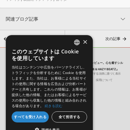
関連ブログ記事
前の記事
次の記事
×
このウェブサイトは Cookie
ENGLISH
を使用しています
SONICWIRE BLOG
JAPANESE
【気になる音ネタ】今週リリースのサンプルパックをスタッフがレビュー。心を癒すシル
当社はコンテンツや広告をパーソナライズし、
キーなRnB向けサンプルパック『PIPE DREAM – SMOOTH RNB & HAZY BEATZ』
トラフィックを分析するために Cookie を使用
会社概要
環境保護（CSR）への取り組み
特定商取引に関する法律に基づく表示
【2026年最新】特徴別アンプシミュレーターおすすめ10選
します。また、当社は、お客様による当社サイ
サイト動作環境
利用規約
個人情報の保護について
採用について
2026年7月31日 19:07
トの使用に関する情報を広告および分析パート
ナーと共有します。これらの情報は、お客様が
提供した他の情報、またはお客様によるサービ
スの使用から収集した他の情報と組み合わされ
る場合があります。
続きを読む
日本語
English
すべてを受け入れる
全て拒否する
© Crypton Future Media, INC.
詳細を表示