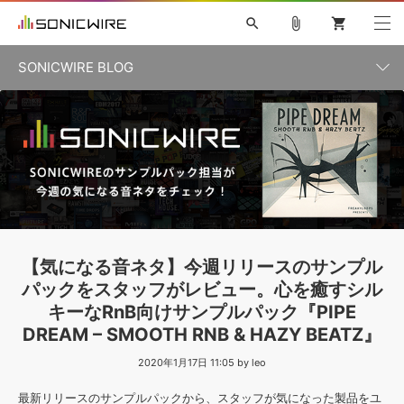
search
attach_file
shopping_cart
SONICWIRE BLOG
初音ミク V4X
鏡音リン・レン V4X
巡音ルカ V4X
カテゴリ一覧
ソフト音源 »
ボーカル抜き出し
MEIKO V3
KAITO V3
MASSIVE
SYLENTH1
VOCALOID
VIENNA
ライセンスフリーBGM
プラグイン・エフェクト »
記事一覧
TOONTRACK
サンプルパックを試そう
MUTANT
キャンペーン »
シネマティック音源特集
EZdrummer2
KOTO NATION
DUBSTEP
ELECTRONICA
EDM
TRANCE
ROUTER.FM
サンプルパック »
特集 »
製品サポート情報 »
【気になる音ネタ】今週リリースのサンプル
ソフト音源
プラグイン・エフェクト
サンプルパック
パックをスタッフがレビュー。心を癒すシル
ソフトウェア／ツール »
ニュースレター »
キーなRnB向けサンプルパック『PIPE
DTMガイド »
ソフトウェア／ツール
DAW
効果音
BGM
音楽カード
製作サービス
DREAM – SMOOTH RNB & HAZY BEATZ』
DAW »
SONICWIREブログ »
2020年1月17日 11:05 by leo
FAQ »
楽曲配信流通
サービス
最新リリースのサンプルパックから、スタッフが気になった製品をユ