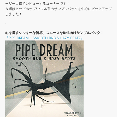
効果音 »
ーザー目線でレビューするコーナーです！
お問い合わせ »
無償のサウンド
管理ソフト
今週はヒップホップ/ソウル系のサンプルパックを中心にピックアップ
しました！
BGM »
次世代型
ボーカル・エディタ
心を癒すシルキーな質感、スムースなRnB向けサンプルパック！
『PIPE DREAM – SMOOTH RNB & HAZY BEATZ』
APS
映像のBGM・
セリフを音声分離
SLS
音素材の制作・
ライセンス提供