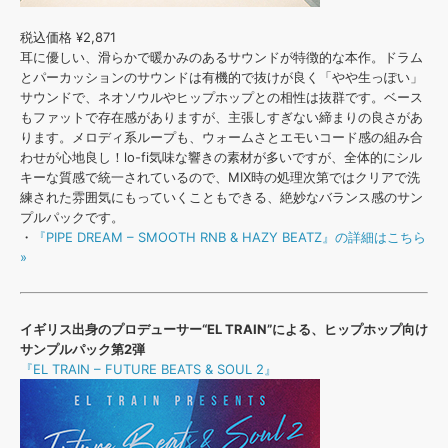
税込価格 ¥2,871
耳に優しい、滑らかで暖かみのあるサウンドが特徴的な本作。ドラム
とパーカッションのサウンドは有機的で抜けが良く「やや生っぽい」
サウンドで、ネオソウルやヒップホップとの相性は抜群です。ベース
もファットで存在感がありますが、主張しすぎない締まりの良さがあ
ります。メロディ系ループも、ウォームさとエモいコード感の組み合
わせが心地良し！lo-fi気味な響きの素材が多いですが、全体的にシル
キーな質感で統一されているので、MIX時の処理次第ではクリアで洗
練された雰囲気にもっていくこともできる、絶妙なバランス感のサン
プルパックです。
・
『PIPE DREAM – SMOOTH RNB & HAZY BEATZ』の詳細はこちら
»
イギリス出身のプロデューサー“EL TRAIN”による、ヒップホップ向け
サンプルパック第2弾
『EL TRAIN – FUTURE BEATS & SOUL 2』