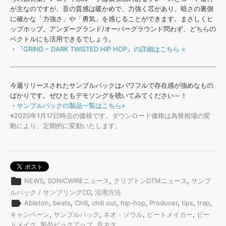
が主なのですが、音の質感は暖かめで、力強く芯があり、暗さの裏側
に確かな「力強さ」や「勇気」を感じることができます。まさしくヒ
ップホップ。アンダーグランド/オーバーグラウンド問わず、どちらの
ベクトルにも活用できるでしょう。
・
『GRIND – DARK TWISTED HIP HOP』の詳細はこちら »
今週リリースされたサンプルパックはパワフルで存在感が強めなもの
ばかりです。ぜひともデモソングを聴いてみてください～！
・
サンプルパックの製品一覧はこちら»
※2020年1月17日時点の価格です。ダウンロード価格は為替相場の変
動により、定期的に変動いたします。
folder
NEWS
,
SONICWIREニュース
,
クリプトンDTMニュース
,
サンプ
ルパック / サンプリングCD
,
活用方法
label
Ableton
,
beats
,
Chill
,
chill out
,
hip-hop
,
Producer
,
tips
,
trap
,
キャンペーン
,
サンプルパック
,
ネオ・ソウル
,
ビートメイカー
,
ビー
トメイク
,
製品ピックアップ
,
音ネタ