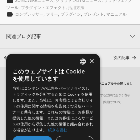
folder
SONICWIREニュース
,
クリプトンDTMニュース
,
ソフトウェア／
ツール
,
プラグイン・エフェクト
,
活用方法
label
コンプレッサー
,
フリー
,
プラグイン
,
プレゼント
,
マニュアル
関連ブログ記事
前の記事
次の記事
×
このウェブサイトは Cookie
ENGLISH
を使用しています
SONICWIRE BLOG
JAPANESE
XFER RECORDSの無償マルチバンド・コンプ『OTT』の日本語マニュアルを公開しまし
当社はコンテンツや広告をパーソナライズし、
た。
トラフィックを分析するために Cookie を使用
会社概要
環境保護（CSR）への取り組み
特定商取引に関する法律に基づく表示
【8/20まで】SONICWIREで製品ご購入で、エレピ音源
します。また、当社は、お客様による当社サイ
サイト動作環境
利用規約
個人情報の保護について
採用について
『WURSY』を無料でプレゼント！
トの使用に関する情報を広告および分析パート
2026年8月7日 11:11
ナーと共有します。これらの情報は、お客様が
提供した他の情報、またはお客様によるサービ
スの使用から収集した他の情報と組み合わされ
る場合があります。
続きを読む
日本語
English