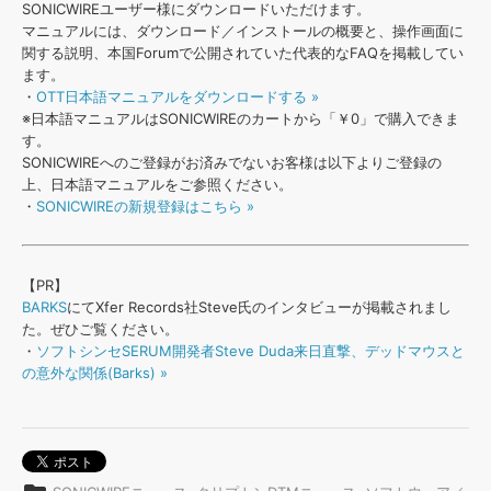
効果音 »
SONICWIREユーザー様にダウンロードいただけます。
お問い合わせ »
マニュアルには、ダウンロード／インストールの概要と、操作画面に
無償のサウンド
管理ソフト
関する説明、本国Forumで公開されていた代表的なFAQを掲載してい
BGM »
ます。
・
OTT日本語マニュアルをダウンロードする »
次世代型
ボーカル・エディタ
※日本語マニュアルはSONICWIREのカートから「￥0」で購入できま
す。
SONICWIREへのご登録がお済みでないお客様は以下よりご登録の
APS
映像のBGM・
セリフを音声分離
上、日本語マニュアルをご参照ください。
・
SONICWIREの新規登録はこちら »
SLS
音素材の制作・
ライセンス提供
【PR】
BARKS
にてXfer Records社Steve氏のインタビューが掲載されまし
た。ぜひご覧ください。
・
ソフトシンセSERUM開発者Steve Duda来日直撃、デッドマウスと
の意外な関係(Barks) »