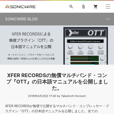
search
attach_file
shopping_cart
SONICWIRE BLOG
初音ミク V4X
鏡音リン・レン V4X
巡音ルカ V4X
カテゴリ一覧
ソフト音源 »
ボーカル抜き出し
MEIKO V3
KAITO V3
MASSIVE
SYLENTH1
VOCALOID
VIENNA
ライセンスフリーBGM
プラグイン・エフェクト »
記事一覧
TOONTRACK
サンプルパックを試そう
MUTANT
キャンペーン »
シネマティック音源特集
EZdrummer2
KOTO NATION
DUBSTEP
ELECTRONICA
EDM
TRANCE
ROUTER.FM
サンプルパック »
特集 »
製品サポート情報 »
XFER RECORDSの無償マルチバンド・コン
ソフト音源
プラグイン・エフェクト
サンプルパック
プ『OTT』の日本語マニュアルを公開しまし
ソフトウェア／ツール »
ニュースレター »
た。
DTMガイド »
ソフトウェア／ツール
DAW
効果音
BGM
音楽カード
製作サービス
2018年6月26日 17:40 by Takamichi Koizumi
DAW »
SONICWIREブログ »
FAQ »
XFER RECORDSが無償で公開するマルチバンド・コンプレッサー・プ
楽曲配信流通
サービス
ラグイン『OTT』の日本語マニュアルを公開しました。全ての