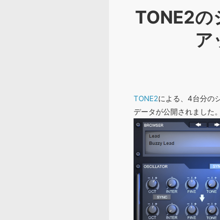
TONE2の
ア
TONE2
による、4台分の
データが公開されました