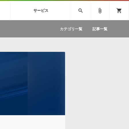
SIVE
SYLENTH1
VOCALOID
search
attach_file
shopping_cart
サービス
ィック音源特集
EZdrummer2
ソフトウェア／ツール »
SONICWIREブログ »
お問い合わせ »
.FM
カテゴリ一覧
記事一覧
のための無
ボーカルパートの制作が自由自在な、次世代
W
効果音
BGM
型ボーカル・エディタ
製品一覧
テクニカルサポート窓口
カテゴリ
製品購入前のご質問・ご相談
メーカー
ランキング