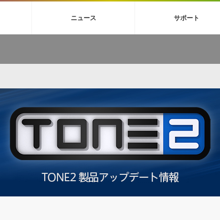
4X
巡音ルカ V4X
ボーカル抜き出し
MEIKO V3
KAITO V3
MAS
ニュース
サポート
BGM
TOONTRACK
サンプルパックを試そう
MUTANT
シネマテ
FAQ »
イン・エフェクト »
イド »
サンプルパック »
ニュースレター »
TO NATION
DUBSTEP
ELECTRONICA
EDM
TRANCE
ROUTER
サウンド素材の効率的な一元管理
ュージシャン向けの楽曲配信流通サ
Piapro Studio / Vocaloid4関連
イン・エフェクト
サンプルパック
ソフトウェア／ツール
DA
償ソフトウェア
者ガイド
製品一覧
バックナンバー一覧
初音ミク V4X関連
ュー一覧
パックを体験してみよう
ジャンル
購読のお申し込み
EZdrummer 3関連
一覧
メーカー
VIENNA関連
シンガー・ラインナップ
グ
フォーマット
イセンシング・サービス
オンラインストアガイド
ランキング
プロセッシング・サービス
ヘルプ
や要件に応じたBGM/効果音の新
クを試そう！
ライセンス提供
BGM »
»
製品一覧
ジャンル
メーカー
ランキング
グ
シングルBGM
効果音