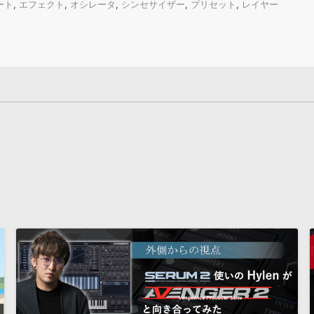
ート
,
エフェクト
,
オシレータ
,
シンセサイザー
,
プリセット
,
レイヤー