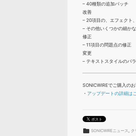
– 40種類の追加パッチ
改善
– 20項目の、エフェク
– その他いくつかの細か
修正
– 11項目の問題点の修正
変更
– テキストスタイルのパ
SONICWIREでご購
・
アップデートの詳細はこ
folder
SONICWIREニュース
,
ク