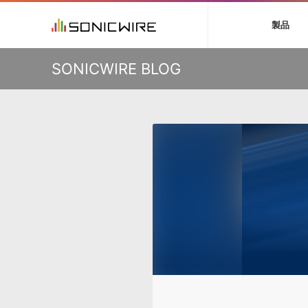
初音ミク V4X
鏡音リン・レン V
製品
VIENNA
ライセンスフリー
ソフト音源 »
キャンペーン »
製品サポート情報 »
プラグ
特集 »
DTMガ
KO
SONICWIRE BLOG
音楽ダウンロードカード製作サービス
独立系ミ
ソフト音源
プラグ
製品一覧
VOCALOID4 ENGINE製品サポート
製品一覧
特集一覧
DTM初心
ービス
EZ DRUMMER ENGINE製品サポート
楽器＆カテゴリ
カテゴリ
インタビ
サンプル
KONTAKT PLAYER 5製品サポート
メーカー
メーカー
TIPS記事
VIENNA INSTRUMENTS製品サポート
バーチャル・
エンジン
ランキン
APS
SLS
サウンド・ラ
ランキング
オーディオ・
BGMやセリフの抽出・削除を実現する音声
製品の仕様
サンプルパッ
分離サービス
規制作・
DAW »
効果音 
Ableton Live
製品一覧
Bitwig
カテゴリ
Cubase
メーカー
FL Studio
ランキン
SoundBridge
シングル