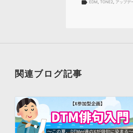
label
EDM
,
TONE2
,
アップデ
関連ブログ記事