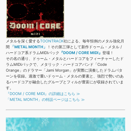
効果音 »
お問い合わせ »
無償のサウンド
管理ソフト
BGM »
次世代型
ボーカル・エディタ
メタルを深く愛する
TOONTRACK
社による、毎年恒例のメタル強化月
APS
映像のBGM・
セリフを音声分離
間
「METAL MONTH」
！その第三弾として新作ドゥーム・メタル /
ハードコア系ドラムMIDIパック
『DOOM / CORE MIDI』
登場！
その名の通り、ドゥーム・メタルとハードコアをフィーチャーしたド
SLS
音素材の制作・
ライセンス提供
ラムMIDIパックで、メタリック・ハードコアバンド「Code
Orange」のドラマー「Jami Morgan」が実際に演奏したドラムパタ
ーンを収録。過激で重いドゥーム・メタルの要素と、強烈で勢いのあ
るハードコアが融合したグルーブとフィルが豊富にが収録されていま
す。
『DOOM / CORE MIDI』の詳細はこちら ≫
「METAL MONTH」の特設ページはこちら ≫