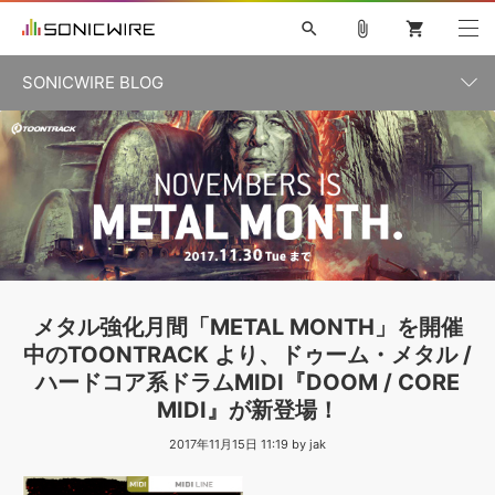
search
attach_file
shopping_cart
SONICWIRE BLOG
初音ミク V4X
鏡音リン・レン V4X
巡音ルカ V4X
カテゴリ一覧
ソフト音源 »
ボーカル抜き出し
MEIKO V3
KAITO V3
MASSIVE
SYLENTH1
VOCALOID
VIENNA
ライセンスフリーBGM
プラグイン・エフェクト »
記事一覧
TOONTRACK
サンプルパックを試そう
MUTANT
キャンペーン »
シネマティック音源特集
EZdrummer2
KOTO NATION
DUBSTEP
ELECTRONICA
EDM
TRANCE
ROUTER.FM
サンプルパック »
特集 »
製品サポート情報 »
メタル強化月間「METAL MONTH」を開催
ソフト音源
プラグイン・エフェクト
サンプルパック
中のTOONTRACK より、ドゥーム・メタル /
ソフトウェア／ツール »
ニュースレター »
ハードコア系ドラムMIDI『DOOM / CORE
DTMガイド »
ソフトウェア／ツール
DAW
効果音
BGM
音楽カード
製作サービス
MIDI』が新登場！
DAW »
SONICWIREブログ »
2017年11月15日 11:19 by jak
FAQ »
楽曲配信流通
サービス