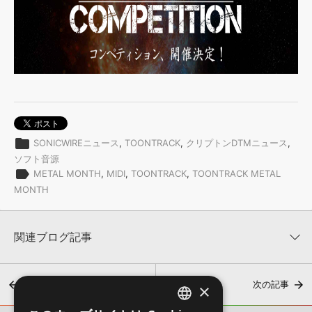
folder
SONICWIREニュース
,
TOONTRACK
,
クリプトンDTMニュース
,
ソフト音源
label
METAL MONTH
,
MIDI
,
TOONTRACK
,
TOONTRACK METAL
MONTH
関連ブログ記事
前の記事
次の記事
×