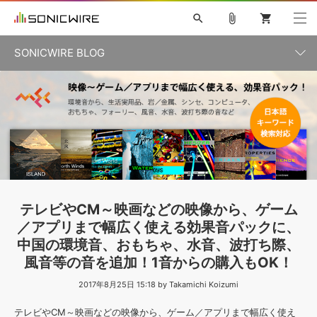
search
attach_file
shopping_cart
SONICWIRE BLOG
初音ミク V4X
鏡音リン・レン V4X
巡音ルカ V4X
カテゴリ一覧
ソフト音源 »
ボーカル抜き出し
MEIKO V3
KAITO V3
MASSIVE
SYLENTH1
VOCALOID
VIENNA
ライセンスフリーBGM
プラグイン・エフェクト »
記事一覧
TOONTRACK
サンプルパックを試そう
MUTANT
キャンペーン »
シネマティック音源特集
EZdrummer2
KOTO NATION
DUBSTEP
ELECTRONICA
EDM
TRANCE
ROUTER.FM
サンプルパック »
特集 »
製品サポート情報 »
テレビやCM～映画などの映像から、ゲーム
ソフト音源
プラグイン・エフェクト
サンプルパック
／アプリまで幅広く使える効果音パックに、
ソフトウェア／ツール »
ニュースレター »
中国の環境音、おもちゃ、水音、波打ち際、
DTMガイド »
ソフトウェア／ツール
DAW
効果音
BGM
音楽カード
製作サービス
風音等の音を追加！1音からの購入もOK！
DAW »
SONICWIREブログ »
2017年8月25日 15:18 by Takamichi Koizumi
FAQ »
楽曲配信流通
サービス
テレビやCM～映画などの映像から、ゲーム／アプリまで幅広く使え