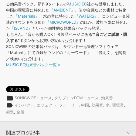
効果音 »
る効果音パック、新作9タイトルが
MUSIC EC
社から登場しました。
お問い合わせ »
無償のサウンド
管理ソフト
中国の環境音に特化した
『AMBIENT』
、岩や金属などの素材に特化
した
『Materials』
、水の音に特化した
『WATERS』
、コンピュータ関
BGM »
連のサウンドを収めた
『MICROWORLD』
のほか、波打ち際に特化し
次世代型
ボーカル・エディタ
た
『ISLAND』
といった個性的な効果音パックも登場。
もちろん、1音から購入OK！各製品ページにある
“1音ごとに試聴・購
入する”
ボタンからお買い求めいただけます！
APS
映像のBGM・
セリフを音声分離
SONICWIREの効果音パックは、サウンド一元管理ソフトウェア
「Mutant」にて収録サウンドの「キーワード」、「説明文」を閲覧
／検索いただけます。
SLS
音素材の制作・
ライセンス提供
MUSIC EC効果音パック一覧 »
folder
SONICWIREニュース
,
クリプトンDTMニュース
,
効果音
label
インパクト
,
エフェクト
,
フォーリー
,
中国
,
効果音
,
水
,
環境音
,
衝撃
,
金属
関連ブログ記事