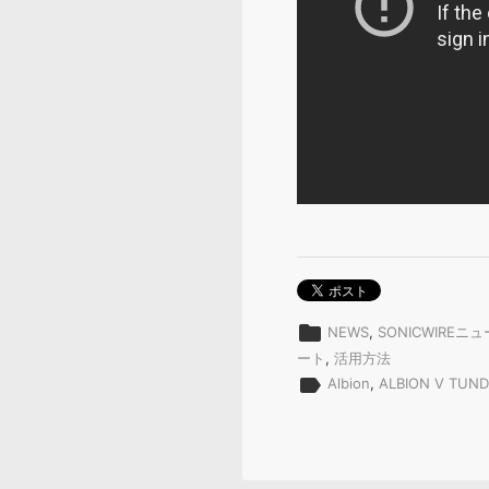
folder
NEWS
,
SONICWIREニ
ート
,
活用方法
label
Albion
,
ALBION V TUN