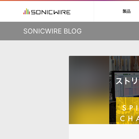
初音ミク V4X
鏡音リン・レン V
製品
VIENNA
ライセンスフリー
ソフト音源 »
キャンペーン »
製品サポート情報 »
プラグ
特集 »
DTMガ
KO
SONICWIRE BLOG
音楽ダウンロードカード製作サービス
独立系ミ
ソフト音源
プラグ
製品一覧
VOCALOID4 ENGINE製品サポート
製品一覧
特集一覧
DTM初心
ービス
EZ DRUMMER ENGINE製品サポート
楽器＆カテゴリ
カテゴリ
インタビ
サンプル
KONTAKT PLAYER 5製品サポート
メーカー
メーカー
TIPS記事
VIENNA INSTRUMENTS製品サポート
バーチャル・
エンジン
ランキン
APS
SLS
サウンド・ラ
ランキング
オーディオ・
BGMやセリフの抽出・削除を実現する音声
製品の仕様
サンプルパッ
分離サービス
規制作・
DAW »
効果音 
Ableton Live
製品一覧
Bitwig
カテゴリ
Cubase
メーカー
FL Studio
ランキン
SoundBridge
シングル