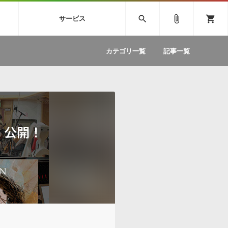
SIVE
SYLENTH1
VOCALOID
search
attach_file
shopping_cart
サービス
ィック音源特集
EZdrummer2
ソフトウェア／ツール »
SONICWIREブログ »
お問い合わせ »
.FM
カテゴリ一覧
記事一覧
のための無
ボーカルパートの制作が自由自在な、次世代
W
効果音
BGM
型ボーカル・エディタ
製品一覧
テクニカルサポート窓口
カテゴリ
製品購入前のご質問・ご相談
メーカー
ランキング