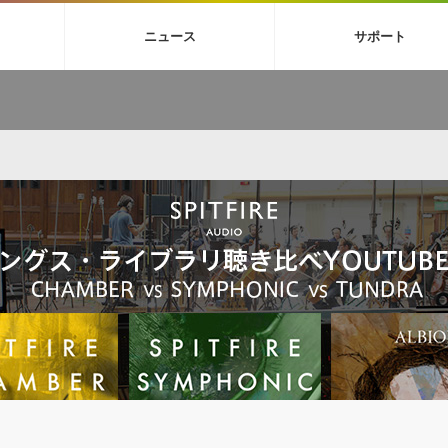
4X
巡音ルカ V4X
ボーカル抜き出し
MEIKO V3
KAITO V3
MAS
ニュース
サポート
BGM
TOONTRACK
サンプルパックを試そう
MUTANT
シネマテ
FAQ »
イン・エフェクト »
イド »
サンプルパック »
ニュースレター »
TO NATION
DUBSTEP
ELECTRONICA
EDM
TRANCE
ROUTER
サウンド素材の効率的な一元管理
ュージシャン向けの楽曲配信流通サ
Piapro Studio / Vocaloid4関連
イン・エフェクト
サンプルパック
ソフトウェア／ツール
DA
償ソフトウェア
者ガイド
製品一覧
バックナンバー一覧
初音ミク V4X関連
ュー一覧
パックを体験してみよう
ジャンル
購読のお申し込み
EZdrummer 3関連
一覧
メーカー
VIENNA関連
シンガー・ラインナップ
グ
フォーマット
イセンシング・サービス
オンラインストアガイド
ランキング
プロセッシング・サービス
ヘルプ
や要件に応じたBGM/効果音の新
クを試そう！
ライセンス提供
BGM »
»
製品一覧
ジャンル
メーカー
ランキング
グ
シングルBGM
効果音