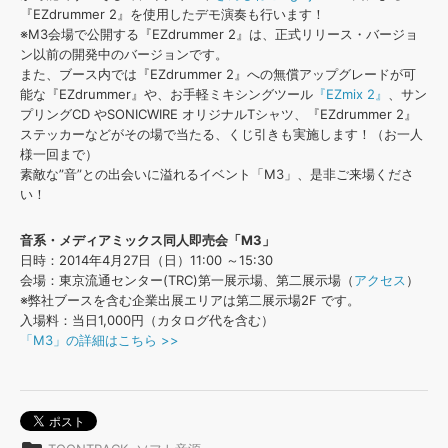
効果音 »
『EZdrummer 2』を使用したデモ演奏も行います！
お問い合わせ »
無償のサウンド
管理ソフト
※M3会場で公開する『EZdrummer 2』は、正式リリース・バージョ
ン以前の開発中のバージョンです。
BGM »
また、ブース内では『EZdrummer 2』への無償アップグレードが可
次世代型
ボーカル・エディタ
能な『EZdrummer』や、お手軽ミキシングツール
『EZmix 2』
、サン
プリングCD やSONICWIRE オリジナルTシャツ、『EZdrummer 2』
ステッカーなどがその場で当たる、くじ引きも実施します！（お一人
APS
映像のBGM・
セリフを音声分離
様一回まで）
素敵な”音”との出会いに溢れるイベント「M3」、是非ご来場くださ
い！
SLS
音素材の制作・
ライセンス提供
音系・メディアミックス同人即売会「M3」
日時：2014年4月27日（日）11:00 ～15:30
会場：東京流通センター(TRC)第一展示場、第二展示場（
アクセス
）
※弊社ブースを含む企業出展エリアは第二展示場2F です。
入場料：当日1,000円（カタログ代を含む）
「M3」の詳細はこちら >>