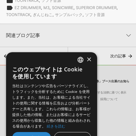
folder
TOONTRACK
,
ソフト音源
label
EZ DRUMMER
,
M3
,
SONICWIRE
,
SUPERIOR DRUMMER
,
TOONTRACK
,
ぎんじねこ
,
サンプルパック
,
ソフト音源
関連ブログ記事
前の記事
次の記事
×
このウェブサイトは Cookie
ENGLISH
を使用しています
SONICWIRE BLOG
JAPANESE
【イベント情報】音系・メディアミックス同人即売会「M3 2014春」ブース出展のお知ら
当社はコンテンツや広告をパーソナライズし、
せ
トラフィックを分析するために Cookie を使用
会社概要
環境保護（CSR）への取り組み
特定商取引に関する法律に基づく表示
【急募】DTM俳句入門～この夏、DTMer達のXが俳句に染まる
します。また、当社は、お客様による当社サイ
サイト動作環境
利用規約
個人情報の保護について
採用について
2026年8月7日 15:00
トの使用に関する情報を広告および分析パート
ナーと共有します。これらの情報は、お客様が
提供した他の情報、またはお客様によるサービ
スの使用から収集した他の情報と組み合わされ
る場合があります。
続きを読む
日本語
English