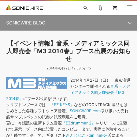
search
attach_file
shopping_cart
SONICWIRE BLOG
初音ミク V4X
鏡音リン・レン V4X
巡音ルカ V4X
カテゴリ一覧
【イベント情報】音系・メディアミックス同
ソフト音源 »
ボーカル抜き出し
MEIKO V3
KAITO V3
MASSIVE
人即売会「M3 2014春」ブース出展のお知ら
SYLENTH1
VOCALOID
VIENNA
ライセンスフリーBGM
せ
プラグイン・エフェクト »
記事一覧
TOONTRACK
サンプルパックを試そう
MUTANT
キャンペーン »
2014年4月22日 19:58 by iro
シネマティック音源特集
EZdrummer2
KOTO NATION
2014年4月27日（日）、東京流通
DUBSTEP
ELECTRONICA
EDM
TRANCE
ROUTER.FM
サンプルパック »
特集 »
センターで開催される
音系・メデ
製品サポート情報 »
ィアミックス同人即売会「M3
ソフト音源
プラグイン・エフェクト
サンプルパック
2014春」
にブース出展を行います。
ソフトウェア／ツール »
ニュースレター »
クリプトンブースでは、
『EZ KEYS』
などのTOONTRACK 製品をは
DTMガイド »
ソフトウェア／ツール
DAW
効果音
BGM
音楽カード
製作サービス
じめとした各種ソフトウェア音源、
SONICWIRE.com
取り扱いの売れ
筋サンプルパックの試奏／試聴環境をご用意。
DAW »
SONICWIREブログ »
更に、今話題の最新ドラム音源
『EZdrummer 2』
をリリースに先駆
FAQ »
楽曲配信流通
サービス
けて展示！ブース内に設置したコンピュータで、実際に体験すること
が可能です！そして、ギタリスト
ぎんじねこ -ginjineko-
氏による