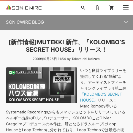
search
attach_file
shopping_cart
SONICWIRE BLOG
初音ミク V4X
鏡音リン・レン V4X
巡音ルカ V4X
カテゴリ一覧
[新作情報]MUTEKKI 新作、『KOLOMBO’S
ソフト音源 »
ボーカル抜き出し
MEIKO V3
KAITO V3
MASSIVE
SECRET HOUSE』リリース！
SYLENTH1
VOCALOID
VIENNA
ライセンスフリーBGM
2009年9月25日 11:54 by Takamichi Koizumi
プラグイン・エフェクト »
記事一覧
TOONTRACK
サンプルパックを試そう
MUTANT
キャンペーン »
いつも良質ライブラリーを
シネマティック音源特集
EZdrummer2
KOTO NATION
提供してくれる”無敵”よ
DUBSTEP
ELECTRONICA
EDM
TRANCE
ROUTER.FM
サンプルパック »
り、アーティストフィーチ
特集 »
製品サポート情報 »
ャリングライブラリ第二弾
ソフト音源
プラグイン・エフェクト
サンプルパック
『KOLOMBO’S SECRET
ソフトウェア／ツール »
HOUSE』
リリース！
ニュースレター »
DTMガイド »
ソフトウェア／ツール
DAW
効果音
BGM
Marc Romboy率いる
音楽カード
製作サービス
Systematic Recordingsからもスマッシュヒットをリリースしている
DAW »
ベルギー出身のDJ／プロデューサー、KOLOMBOことOlivier
SONICWIREブログ »
FAQ »
Gregoireプロデュースの本作は、肝となるドラムループはLoop
楽曲配信流通
サービス
HouseとLoop Technoに分かれており、Loop Technoでは最近の彼