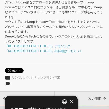
効果音 »
のTech House的なアプローチを彷彿させる良質ループ、Loop
お問い合わせ »
Houseではディスコ的なファンキーさが絶妙なループ中心で、Deep
無償のサウンド
管理ソフト
なアプローチのハウストラックに使っても黒いグルーブ感を与えてく
BGM »
れます。
サウンド的にはDeep House〜Tech Houseあたりまでをカバーし、
次世代型
ボーカル・エディタ
どのサウンドも出過ぎないクールさを秘めた大人のハウスサウンドに
仕上っています。
DeepなものからTechなものまで、ハウスのおいしい所を抽出したよ
APS
映像のBGM・
セリフを音声分離
うなライブラリです。
『KOLOMBO’S SECRET HOUSE』デモソング
『KOLOMBO’S SECRET HOUSE』の詳細はこちら >>
SLS
音素材の制作・
ライセンス提供
folder
サンプルパック / サンプリングCD
label
前の記事
次の記事
×